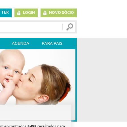
TTER
LOGIN
NOVO SÓCIO
AGENDA
PARA PAIS
am encontrados
5455
resultados para