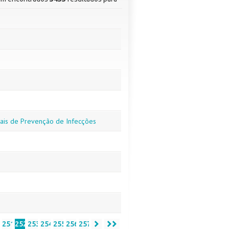
onais de Prevenção de Infecções
0
251
252
253
254
255
256
257