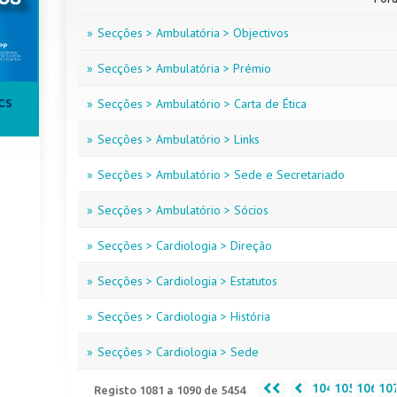
»
Secções > Ambulatória > Objectivos
»
Secções > Ambulatória > Prémio
»
Secções > Ambulatório > Carta de Ética
CS
»
Secções > Ambulatório > Links
»
Secções > Ambulatório > Sede e Secretariado
»
Secções > Ambulatório > Sócios
»
Secções > Cardiologia > Direção
»
Secções > Cardiologia > Estatutos
»
Secções > Cardiologia > História
»
Secções > Cardiologia > Sede
104
105
106
10
Registo 1081 a 1090 de 5454