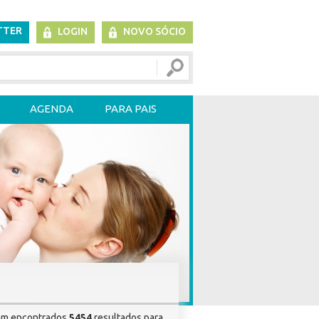
TTER
LOGIN
NOVO SÓCIO
AGENDA
PARA PAIS
am encontrados
5454
resultados para