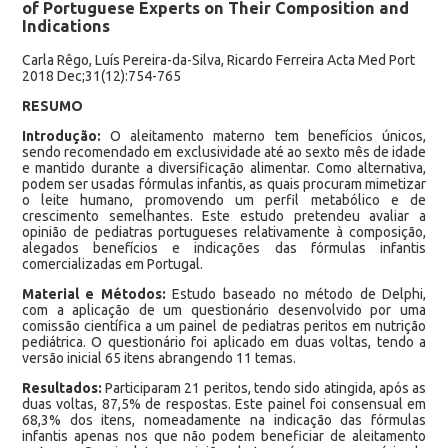
of Portuguese Experts on Their Composition and
Indications
Carla Rêgo, Luís Pereira-da-Silva, Ricardo Ferreira Acta Med Port
2018 Dec;31(12):754-765
RESUMO
Introdução:
O aleitamento materno tem benefícios únicos,
sendo recomendado em exclusividade até ao sexto mês de idade
e mantido durante a diversificação alimentar. Como alternativa,
podem ser usadas fórmulas infantis, as quais procuram mimetizar
o leite humano, promovendo um perfil metabólico e de
crescimento semelhantes. Este estudo pretendeu avaliar a
opinião de pediatras portugueses relativamente à composição,
alegados benefícios e indicações das fórmulas infantis
comercializadas em Portugal.
Material e
Métodos:
Estudo baseado no método de Delphi,
com a aplicação de um questionário desenvolvido por uma
comissão científica a um painel de pediatras peritos em nutrição
pediátrica. O questionário foi aplicado em duas voltas, tendo a
versão inicial 65 itens abrangendo 11 temas.
Resultados:
Participaram 21 peritos, tendo sido atingida, após as
duas voltas, 87,5% de respostas. Este painel foi consensual em
68,3% dos itens, nomeadamente na indicação das fórmulas
infantis apenas nos que não podem beneficiar de aleitamento