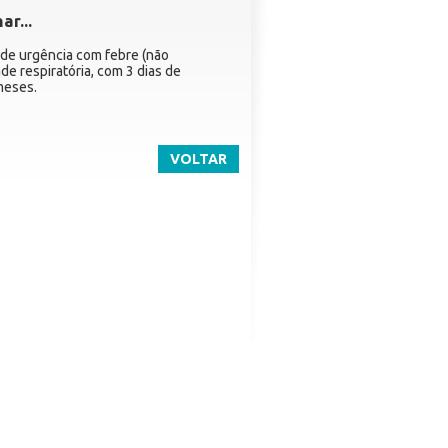
r...
 de urgência com febre (não
ade respiratória, com 3 dias de
meses.
VOLTAR