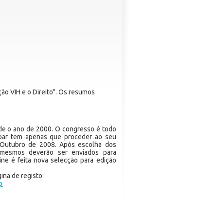
ção VIH e o Direito". Os resumos
de o ano de 2000. O congresso é todo
icipar tem apenas que proceder ao seu
e Outubro de 2008. Após escolha dos
s mesmos deverão ser enviados para
ine é feita nova selecção para edição
gina de registo:
p