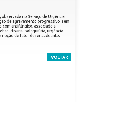
é
, observada no Serviço de Urgência
ução de agravamento progressivo, sem
 com antifúngico, associado a
re, disúria, polaquiúria, urgência
em noção de fator desencadeante.
VOLTAR