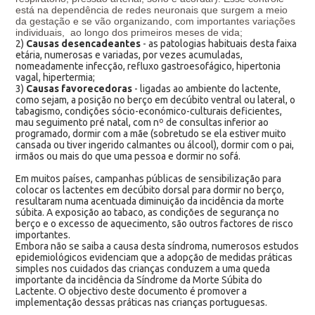
está na dependência de redes neuronais que surgem a meio
da gestação e se vão organizando, com importantes variações
individuais, ao longo dos primeiros meses de vida;
2)
Causas desencadeantes
- as patologias habituais desta faixa
etária, numerosas e variadas, por vezes acumuladas,
nomeadamente infecção, refluxo gastroesofágico, hipertonia
vagal, hipertermia;
3)
Causas favorecedoras
- ligadas ao ambiente do lactente,
como sejam, a posição no berço em decúbito ventral ou lateral, o
tabagismo, condições sócio-económico-culturais deficientes,
mau seguimento pré natal, com nº de consultas inferior ao
programado, dormir com a mãe (sobretudo se ela estiver muito
cansada ou tiver ingerido calmantes ou álcool), dormir com o pai,
irmãos ou mais do que uma pessoa e dormir no sofá.
Em muitos países, campanhas públicas de sensibilização para
colocar os lactentes em decúbito dorsal para dormir no berço,
resultaram numa acentuada diminuição da incidência da morte
súbita. A exposição ao tabaco, as condições de segurança no
berço e o excesso de aquecimento, são outros factores de risco
importantes.
Embora não se saiba a causa desta síndroma, numerosos estudos
epidemiológicos evidenciam que a adopção de medidas práticas
simples nos cuidados das crianças conduzem a uma queda
importante da incidência da Síndrome da Morte Súbita do
Lactente. O objectivo deste documento é promover a
implementação dessas práticas nas crianças portuguesas.