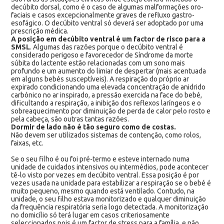
decúbito dorsal, como é o caso de algumas malformações oro-
faciais e casos excepcionalmente graves de refluxo gastro-
esofágico. O decúbito ventral só deverá ser adoptado por uma
prescrição médica.
A posição em decúbito ventral é um factor de risco para a
SMSL
. Algumas das razões porque o decúbito ventral é
considerado perigoso e favorecedor de Síndrome da morte
súbita do lactente estão relacionadas com um sono mais
profundo e um aumento do limiar de despertar (mais acentuada
em alguns bebés susceptíveis). A respiração do próprio ar
expirado condicionando uma elevada concentração de anidrido
carbónico no ar inspirado, a pressão exercida na face do bebé,
dificultando a respiração, a inibição dos reflexos laríngeos e o
sobreaquecimento por diminuição de perda de calor pelo rosto e
pela cabeça, são outras tantas razões.
Dormir de lado não é tão seguro como de costas.
Não devem ser utilizados sistemas de contenção, como rolos,
faixas, etc.
Se o seu filho é ou foi pré-termo e esteve internado numa
unidade de cuidados intensivos ou intermédios, pode acontecer
tê-lo visto por vezes em decúbito ventral. Essa posição é por
vezes usada na unidade para estabilizar a respiração se o bebé é
muito pequeno, mesmo quando está ventilado. Contudo, na
unidade, o seu filho estava monitorizado e qualquer diminuição
da frequência respiratória seria logo detectada. A monitorização
no domicílio só terá lugar em casos criteriosamente
seleccionados pois é um factor de stress para a família, e não