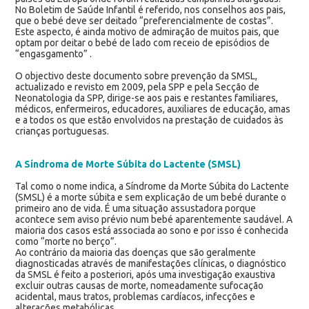
No Boletim de Saúde Infantil é referido, nos conselhos aos pais,
que o bebé deve ser deitado “preferencialmente de costas”.
Este aspecto, é ainda motivo de admiração de muitos pais, que
optam por deitar o bebé de lado com receio de episódios de
“engasgamento” .
O objectivo deste documento sobre prevenção da SMSL,
actualizado e revisto em 2009, pela SPP e pela Secção de
Neonatologia da SPP, dirige-se aos pais e restantes familiares,
médicos, enfermeiros, educadores, auxiliares de educação, amas
e a todos os que estão envolvidos na prestação de cuidados às
crianças portuguesas.
A Síndroma de Morte Súbita do Lactente (SMSL)
Tal como o nome indica, a Síndrome da Morte Súbita do Lactente
(SMSL) é a morte súbita e sem explicação de um bebé durante o
primeiro ano de vida. É uma situação assustadora porque
acontece sem aviso prévio num bebé aparentemente saudável. A
maioria dos casos está associada ao sono e por isso é conhecida
como “morte no berço”.
Ao contrário da maioria das doenças que são geralmente
diagnosticadas através de manifestações clínicas, o diagnóstico
da SMSL é feito a posteriori, após uma investigação exaustiva
excluir outras causas de morte, nomeadamente sufocação
acidental, maus tratos, problemas cardíacos, infecções e
alterações metabólicas.