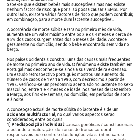
Sabe-se que existem bebés mais susceptíveis mas não existe
nenhum factor de risco que por si só possa causar a SMSL. Por
outro lado, existem vários factores de risco que podem contribuir,
em combinação, para a morte dum lactente susceptível.
A ocorrência de morte súbita é rara no primeiro mês de vida,
aumenta até um valor máximo entre os 2 e os 4 meses e cerca de
95% dos casos surgem antes dos 6 meses de idade. Acontece
geralmente no domicílio, sendo o bebé encontrado sem vida no
berço.
Nos países ocidentais constitui uma das causas mais frequentes
de morte no primeiro ano de vida. O fenómeno existe também em
Portugal mas desconhece-se ainda a sua verdadeira extensão.
Um estudo retrospectivo português mostrou um aumento do
número de casos de 1974 a 1990, com decréscimo a partir de
1992. Verificou-se um predomínio acentuado no lactente no sexo
masculino, entre 1 e 4 meses de idade, nos meses de Dezembro
a Março, aos fins-de-semana, no domicílio, em períodos de sono
e à noite.
A concepção actual de morte súbita do lactente é a de um
acidente multifactorial
, no qual vários aspectos serão
considerados, entre os quais:
1)
Predisposição individual
:
causas genéticas / constitucionais
afectando a maturação de zonas do tronco cerebral
responsáveis pelo controlo das funções vitais (ritmo cárdio-
respiratório, pressão arterial, sono e acordar). Esse controle