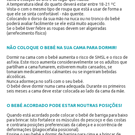
A temperatura ideal do quarto deverá estar entre 18-21 ºC
Vista-o com o mesmo tipo de roupa que está a usar de forma a
que ele se sinta confortável - não quente.
Colocando o dorso da sua mão na nuca ou no tronco do bebé
poderá avaliar facilmente se ele está muito aquecido.
Se o bebé tiver febre as roupas devem ser aligeiradas
(arrefecimento físico)
NÃO COLOQUE O BEBÉ NA SUA CAMA PARA DORMIR!
Dormir na cama com o bebé aumenta o risco de SMSL e o risco de
asfixia. Este risco aumenta consideravelmente se os adultos que
partilham a cama fumarem, estiverem muito cansados, se
tomaram medicamentos calmantes ou se ingeriram bebidas
alcoólicas.
Nunca adormeça no sofá com o seu bebé.
O bebé deve dormir numa cama adequada. Durante os primeiros
seis meses a cama deve estar colocada ao lado da cama da mãe.
O BEBÉ ACORDADO PODE ESTAR NOUTRAS POSIÇÕES!
Quando está acordado pode colocar o bebé de barriga para baixo
para brincar. Isto fortalece os músculos do pescoço e das costas
e contraria posições preferenciais da cabeça e a ocorrência de
deformações (plagiocefalia posicional).
Ensine o seu bebé a dormir de barriga para cima e a brincar de