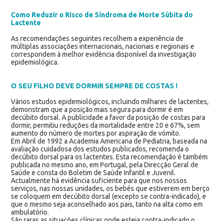
Como Reduzir o Risco de Síndroma de Morte Súbita do
Lactente
As recomendações seguintes recolhem a experiência de
múltiplas associações internacionais, nacionais e regionais e
correspondem à melhor evidência disponível da investigação
epidemiológica.
O SEU FILHO DEVE DORMIR SEMPRE DE COSTAS !
Vários estudos epidemiológicos, incluindo milhares de lactentes,
demonstram que a posição mais segura para dormir é em
decúbito dorsal. A publicidade a favor da posição de costas para
dormir, permitiu reduções da mortalidade entre 20 e 67%, sem
aumento do número de mortes por aspiração de vómito.
Em Abril de 1992 a Academia Americana de Pediatria, baseada na
avaliação cuidadosa dos estudos publicados, recomenda o
decúbito dorsal para os lactentes. Esta recomendação é também
publicada no mesmo ano, em Portugal, pela Direcção Geral de
Saúde e consta do Boletim de Saúde Infantil e Juvenil.
Actualmente há evidência suficiente para que nos nossos
serviços, nas nossas unidades, os bebés que estiverem em berço
se coloquem em decúbito dorsal (excepto se contra-indicado), e
que o mesmo seja aconselhado aos pais, tanto na alta como em
ambulatório.
São raras as situações clínicas onde esteja contra-indicado o