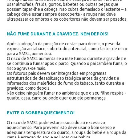
usar almofada, fralda, gorros, babetes ou outras peças que
possam tapar-lhe a cabeça. Não cubra demasiado o lactente – a
cabeça deve estar sempre descoberta - a roupa não deve
ultrapassar os ombros e os cobertores não devem ser pesados.
NÃO FUME DURANTE A GRAVIDEZ. NEM DEPOIS!
Após a adopção da posição de costas para dormir, o peso da
exposição ao tabaco, sobretudo antenatal, como factor de risco
para a SMSL, aumentou.
O risco de SMSL aumenta se a mãe fumou durante a gravidez e
se continua a fumar após o parto. Quando o pai também fuma, o
risco agrava-se mais.
Os futuros pais devem ser integrados em programas
estruturados de desabituação tabágica antes da gravidez e
informados dos malefícios do fumo do tabaco, tanto durante a
gravidez, como depois.
Não deixe ninguém fumar no ambiente que o seu filho respira -
quarto, casa, carro ou onde quer que ele permaneça.
EVITE O SOBREAQUECIMENTO!
O risco de SMSL pode estar associado ao excessivo
aquecimento. Para prevenir isto deve usar o bom senso e
adequar a temperatura do quarto, a roupa do bebé e a roupa da
cama à estação do ano e ao lugar que habita.