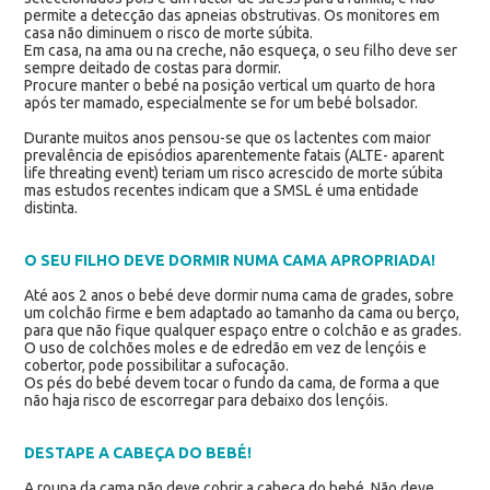
permite a detecção das apneias obstrutivas. Os monitores em
casa não diminuem o risco de morte súbita.
Em casa, na ama ou na creche, não esqueça, o seu filho deve ser
sempre deitado de costas para dormir.
Procure manter o bebé na posição vertical um quarto de hora
após ter mamado, especialmente se for um bebé bolsador.
Durante muitos anos pensou-se que os lactentes com maior
prevalência de episódios aparentemente fatais (ALTE- aparent
life threating event) teriam um risco acrescido de morte súbita
mas estudos recentes indicam que a SMSL é uma entidade
distinta.
O SEU FILHO DEVE DORMIR NUMA CAMA APROPRIADA!
Até aos 2 anos o bebé deve dormir numa cama de grades, sobre
um colchão firme e bem adaptado ao tamanho da cama ou berço,
para que não fique qualquer espaço entre o colchão e as grades.
O uso de colchões moles e de edredão em vez de lençóis e
cobertor, pode possibilitar a sufocação.
Os pés do bebé devem tocar o fundo da cama, de forma a que
não haja risco de escorregar para debaixo dos lençóis.
DESTAPE A CABEÇA DO BEBÉ!
A roupa da cama não deve cobrir a cabeça do bebé. Não deve