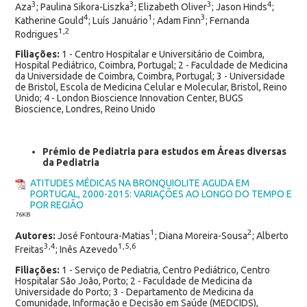
3
3
3
4
Aza
; Paulina Sikora-Liszka
; Elizabeth Oliver
; Jason Hinds
;
4
1
3
Katherine Gould
; Luís Januário
; Adam Finn
; Fernanda
1,2
Rodrigues
Filiações:
1 - Centro Hospitalar e Universitário de Coimbra,
Hospital Pediátrico, Coimbra, Portugal; 2 - Faculdade de Medicina
da Universidade de Coimbra, Coimbra, Portugal; 3 - Universidade
de Bristol, Escola de Medicina Celular e Molecular, Bristol, Reino
Unido; 4 - London Bioscience Innovation Center, BUGS
Bioscience, Londres, Reino Unido
Prémio de Pediatria para estudos em Áreas diversas
da Pediatria
ATITUDES MÉDICAS NA BRONQUIOLITE AGUDA EM
PORTUGAL, 2000-2015: VARIAÇÕES AO LONGO DO TEMPO E
POR REGIÃO
76
KB
1
2
Autores:
José Fontoura-Matias
; Diana Moreira-Sousa
; Alberto
3,4
1,5,6
Freitas
; Inês Azevedo
Filiações:
1 - Serviço de Pediatria, Centro Pediátrico, Centro
Hospitalar São João, Porto; 2 - Faculdade de Medicina da
Universidade do Porto; 3 - Departamento de Medicina da
Comunidade, Informação e Decisão em Saúde (MEDCIDS),