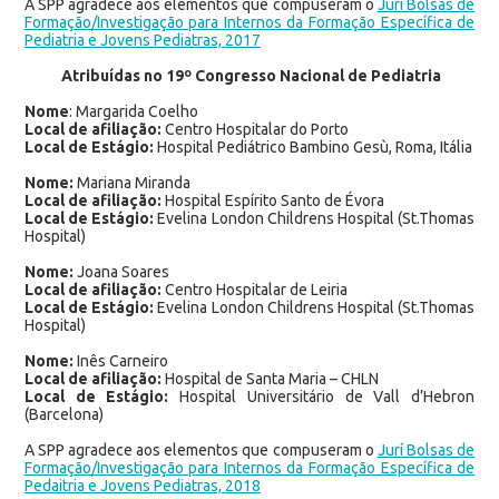
A
SPP agradece aos elementos que compuseram o
Jurí Bolsas de
Formação/Investigação para Internos da Formação Específica de
Pediatria e Jovens Pediatras, 2017
Atribuídas no 19º Congresso Nacional de Pediatria
Nome
: Margarida Coelho
Local de afiliação:
Centro Hospitalar do Porto
Local de Estágio:
Hospital Pediátrico Bambino Gesù, Roma, Itália
Nome:
Mariana Miranda
Local de afiliação:
Hospital Espírito Santo de Évora
Local de Estágio:
Evelina London Childrens Hospital (St.Thomas
Hospital)
Nome:
Joana Soares
Local de afiliação:
Centro Hospitalar de Leiria
Local de Estágio:
Evelina London Childrens Hospital (St.Thomas
Hospital)
Nome:
Inês Carneiro
Local de afiliação:
Hospital de Santa Maria – CHLN
Local de Estágio:
Hospital Universitário de Vall d’Hebron
(Barcelona)
A SPP agradece aos elementos que compuseram o
Jurí Bolsas de
Formação/Investigação para Internos da Formação Específica de
Pedaitria e Jovens Pediatras, 2018