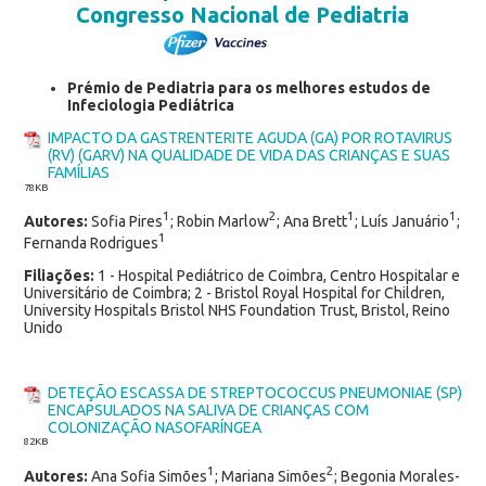
Congresso Nacional de Pediatria
Prémio de Pediatria para os melhores estudos de
Infeciologia Pediátrica
IMPACTO DA GASTRENTERITE AGUDA (GA) POR ROTAVIRUS
(RV) (GARV) NA QUALIDADE DE VIDA DAS CRIANÇAS E SUAS
FAMÍLIAS
78KB
1
2
1
1
Autores:
Sofia Pires
; Robin Marlow
; Ana Brett
; Luís Januário
;
1
Fernanda Rodrigues
Filiações:
1 - Hospital Pediátrico de Coimbra, Centro Hospitalar e
Universitário de Coimbra; 2 - Bristol Royal Hospital for Children,
University Hospitals Bristol NHS Foundation Trust, Bristol, Reino
Unido
DETEÇÃO ESCASSA DE STREPTOCOCCUS PNEUMONIAE (SP)
ENCAPSULADOS NA SALIVA DE CRIANÇAS COM
COLONIZAÇÃO NASOFARÍNGEA
82
KB
1
2
Autores:
Ana Sofia Simões
; Mariana Simões
; Begonia Morales-