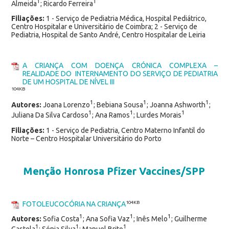
1
1
Almeida
; Ricardo Ferreira
Filiações:
1 - Serviço de Pediatria Médica, Hospital Pediátrico,
Centro Hospitalar e Universitário de Coimbra; 2 - Serviço de
Pediatria, Hospital de Santo André, Centro Hospitalar de Leiria
A CRIANÇA COM DOENÇA CRÓNICA COMPLEXA –
REALIDADE DO INTERNAMENTO DO SERVIÇO DE PEDIATRIA
DE UM HOSPITAL DE NÍVEL III
104KB
1
1
1
Autores:
Joana Lorenzo
; Bebiana Sousa
; Joanna Ashworth
;
1
1
1
Juliana Da Silva Cardoso
; Ana Ramos
; Lurdes Morais
Filiações:
1 - Serviço de Pediatria, Centro Materno Infantil do
Norte – Centro Hospitalar Universitário do Porto
Menção Honrosa Pfizer Vaccines/SPP
FOTOLEUCOCÓRIA NA CRIANÇA
104KB
1
1
1
Autores:
Sofia Costa
; Ana Sofia Vaz
; Inês Melo
; Guilherme
1
1
1
Castela
; Sónia Silva
; Manuel Brito