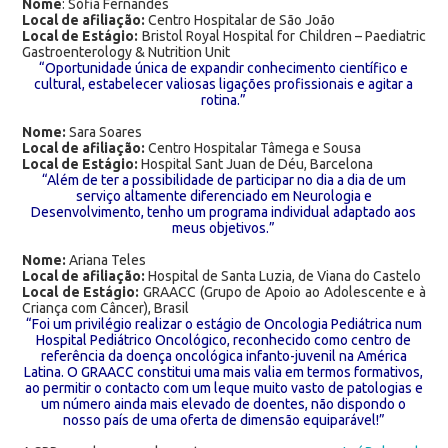
Nome
: Sofia Fernandes
Local de afiliação:
Centro Hospitalar de São João
Local de Estágio:
Bristol Royal Hospital for Children – Paediatric
Gastroenterology & Nutrition Unit
“Oportunidade única de expandir conhecimento científico e
cultural, estabelecer valiosas ligações profissionais e agitar a
rotina.”
Nome:
Sara Soares
Local de afiliação:
Centro Hospitalar Tâmega e Sousa
Local de Estágio:
Hospital Sant Juan de Déu, Barcelona
“Além de ter a possibilidade de participar no dia a dia de um
serviço altamente diferenciado em Neurologia e
Desenvolvimento, tenho um programa individual adaptado aos
meus objetivos.”
Nome:
Ariana Teles
Local de afiliação:
Hospital de Santa Luzia, de Viana do Castelo
Local de Estágio:
GRAACC (Grupo de Apoio ao Adolescente e à
Criança com Câncer), Brasil
“Foi um privilégio realizar o estágio de Oncologia Pediátrica num
Hospital Pediátrico Oncológico, reconhecido como centro de
referência da doença oncológica infanto-juvenil na América
Latina. O GRAACC constitui uma mais valia em termos formativos,
ao permitir o contacto com um leque muito vasto de patologias e
um número ainda mais elevado de doentes, não dispondo o
nosso país de uma oferta de dimensão equiparável!”