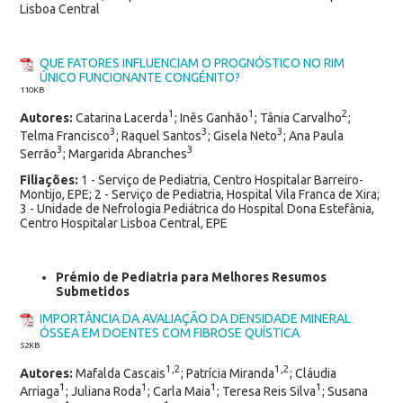
Lisboa Central
QUE FATORES INFLUENCIAM O PROGNÓSTICO NO RIM
ÚNICO FUNCIONANTE CONGÉNITO?
110KB
1
1
2
Autores:
Catarina Lacerda
; Inês Ganhão
; Tânia Carvalho
;
3
3
3
Telma Francisco
; Raquel Santos
; Gisela Neto
; Ana Paula
3
3
Serrão
; Margarida Abranches
Filiações:
1 - Serviço de Pediatria, Centro Hospitalar Barreiro-
Montijo, EPE; 2 - Serviço de Pediatria, Hospital Vila Franca de Xira;
3 - Unidade de Nefrologia Pediátrica do Hospital Dona Estefânia,
Centro Hospitalar Lisboa Central, EPE
Prémio de Pediatria para Melhores Resumos
Submetidos
IMPORTÂNCIA DA AVALIAÇÃO DA DENSIDADE MINERAL
ÓSSEA EM DOENTES COM FIBROSE QUÍSTICA
52KB
1,2
1,2
Autores:
Mafalda Cascais
; Patrícia Miranda
; Cláudia
1
1
1
1
Arriaga
; Juliana Roda
; Carla Maia
; Teresa Reis Silva
; Susana