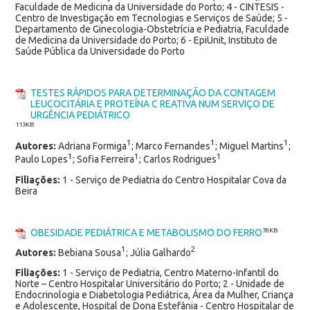
Faculdade de Medicina da Universidade do Porto; 4 - CINTESIS -
Centro de Investigação em Tecnologias e Serviços de Saúde; 5 -
Departamento de Ginecologia-Obstetrícia e Pediatria, Faculdade
de Medicina da Universidade do Porto; 6 - EpiUnit, Instituto de
Saúde Pública da Universidade do Porto
TESTES RÁPIDOS PARA DETERMINAÇÃO DA CONTAGEM
LEUCOCITÁRIA E PROTEÍNA C REATIVA NUM SERVIÇO DE
URGÊNCIA PEDIÁTRICO
113KB
1
1
1
Autores:
Adriana Formiga
; Marco Fernandes
; Miguel Martins
;
1
1
1
Paulo Lopes
; Sofia Ferreira
; Carlos Rodrigues
Filiações:
1 - Serviço de Pediatria do Centro Hospitalar Cova da
Beira
OBESIDADE PEDIÁTRICA E METABOLISMO DO FERRO
78KB
1
2
Autores:
Bebiana Sousa
; Júlia Galhardo
Filiações:
1 - Serviço de Pediatria, Centro Materno-Infantil do
Norte – Centro Hospitalar Universitário do Porto; 2 - Unidade de
Endocrinologia e Diabetologia Pediátrica, Área da Mulher, Criança
e Adolescente, Hospital de Dona Estefânia - Centro Hospitalar de