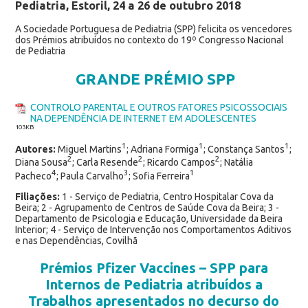
Pediatria, Estoril, 24 a 26 de outubro 2018
A Sociedade Portuguesa de Pediatria (SPP) felicita os vencedores
dos Prémios atribuídos no contexto do 19º Congresso Nacional
de Pediatria
GRANDE PRÉMIO SPP
CONTROLO PARENTAL E OUTROS FATORES PSICOSSOCIAIS
NA DEPENDÊNCIA DE INTERNET EM ADOLESCENTES
103KB
1
1
1
Autores:
Miguel Martins
; Adriana Formiga
; Constança Santos
;
2
2
2
Diana Sousa
; Carla Resende
; Ricardo Campos
; Natália
4
3
1
Pacheco
; Paula Carvalho
; Sofia Ferreira
Filiações:
1 - Serviço de Pediatria, Centro Hospitalar Cova da
Beira; 2 - Agrupamento de Centros de Saúde Cova da Beira; 3 -
Departamento de Psicologia e Educação, Universidade da Beira
Interior; 4 - Serviço de Intervenção nos Comportamentos Aditivos
e nas Dependências, Covilhã
Prémios Pfizer Vaccines – SPP para
Internos de Pediatria atribuídos a
Trabalhos apresentados no decurso do