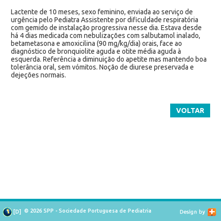
Lactente de 10 meses, sexo feminino, enviada ao serviço de
urgência pelo Pediatra Assistente por dificuldade respiratória
com gemido de instalação progressiva nesse dia. Estava desde
há 4 dias medicada com nebulizações com salbutamol inalado,
betametasona e amoxicilina (90 mg/kg/dia) orais, face ao
diagnóstico de bronquiolite aguda e otite média aguda à
esquerda. Referência a diminuição do apetite mas mantendo boa
tolerância oral, sem vómitos. Noção de diurese preservada e
dejeções normais.
VOLTAR
© 2026 SPP - Sociedade Portuguesa de Pediatria
[
D
]