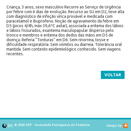
Criança, 3 anos, sexo masculino Recorre ao Serviço de Urgência
por febre com 6 dias de evolução. Recurso ao SU em D2, teve alta
com diagnóstico de infeção vírica provável e medicada com
paracetamol e ibuprofeno. Noção de agravamento da febre em
D5 (picos 4/4h, máx 39,6ºC axilar), associada a eritema dos lábios
e lábios fissurados, exantema maculopapular disperso pelo
tronco e membros e eritema dos dedos das mãos em D5 de
doença. Referia “Tonturas” em D6. Sem rinorreia, tosse e
dificuldade respiratória. Sem vómitos ou diarreia. Tolerância oral
mantida. Sem contexto epidemiológico conhecido. Sem viagens
recentes.
VOLTAR
© 2026 SPP - Sociedade Portuguesa de Pediatria
[
D
]