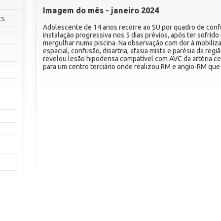
Imagem do mês - janeiro 2024
cs
Adolescente de 14 anos recorre ao SU por quadro de conf
instalação progressiva nos 5 dias prévios, após ter sofrid
mergulhar numa piscina. Na observação com dor à mobiliza
espacial, confusão, disartria, afasia mista e parésia da regi
revelou lesão hipodensa compatível com AVC da artéria cer
para um centro terciário onde realizou RM e angio-RM qu