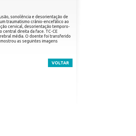
usão, sonolência e desorientação de
o um traumatismo crânio-encefálico ao
ção cervical, desorientação temporo-
ão central direita da face. TC-CE
ebral média. O doente foi transferido
e mostrou as seguintes imagens
VOLTAR