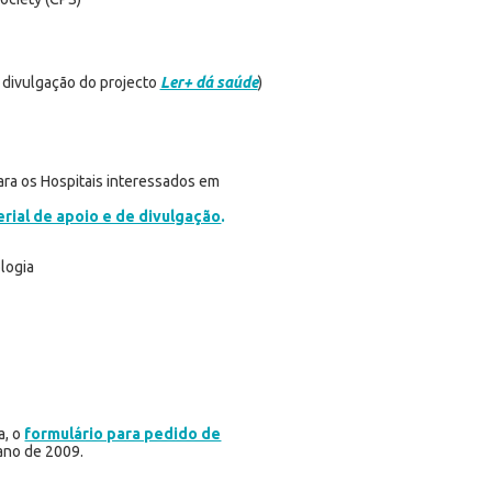
e divulgação do projecto
Ler+ dá saúde
)
ara os Hospitais interessados em
rial de apoio e de divulgação
.
logia
a, o
formulário para pedido de
ano de 2009.