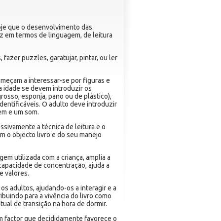
 hoje que o desenvolvimento das
az em termos de linguagem, de leitura
 fazer puzzles, garatujar, pintar, ou ler
omeçam a interessar-se por figuras e
ta idade se devem introduzir os
grosso, esponja, pano ou de plástico),
dentificáveis. O adulto deve introduzir
gem e um som.
ssivamente a técnica de leitura e o
om o objecto livro e do seu manejo
gem utilizada com a criança, amplia a
a capacidade de concentração, ajuda a
e valores.
os adultos, ajudando-os a interagir e a
ribuindo para a vivência do livro como
al de transição na hora de dormir.
 um factor que decididamente favorece o