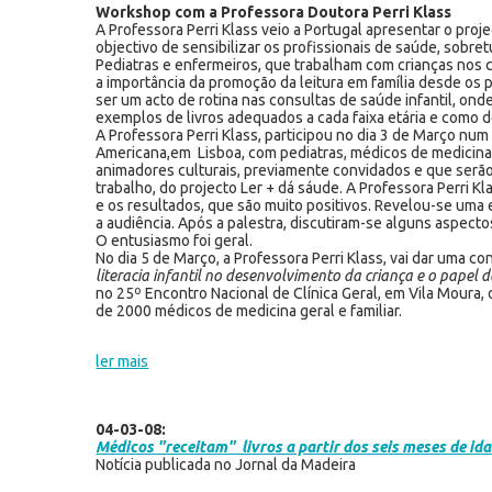
Workshop com a Professora Doutora Perri Klass
A Professora Perri Klass veio a Portugal apresentar o proj
objectivo de sensibilizar os profissionais de saúde, sobre
Pediatras e enfermeiros, que trabalham com crianças nos c
a importância da promoção da leitura em família desde os
ser um acto de rotina nas consultas de saúde infantil, on
exemplos de livros adequados a cada faixa etária e como d
A Professora Perri Klass, participou no dia 3 de Março n
Americana,em Lisboa, com pediatras, médicos de medicina 
animadores culturais, previamente convidados e que serão 
trabalho, do projecto Ler + dá sáude. A Professora Perri K
e os resultados, que são muito positivos. Revelou-se um
a audiência. Após a palestra, discutiram-se alguns aspecto
O entusiasmo foi geral.
No dia 5 de Março, a Professora Perri Klass, vai dar uma co
literacia infantil no desenvolvimento da criança e o papel 
no 25º Encontro Nacional de Clínica Geral, em Vila Moura,
de 2000 médicos de medicina geral e familiar.
ler mais
04-03-08:
Médicos "receitam" livros a partir dos seis meses de id
Notícia publicada no Jornal da Madeira