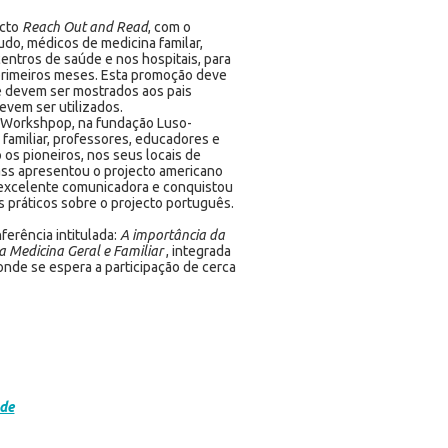
ecto
Reach Out and Read
, com o
tudo, médicos de medicina familar,
entros de saúde e nos hospitais, para
 primeiros meses. Esta promoção deve
de devem ser mostrados aos pais
evem ser utilizados.
um Workshpop, na fundação Luso-
familiar, professores, educadores e
os pioneiros, nos seus locais de
lass apresentou o projecto americano
a excelente comunicadora e conquistou
s práticos sobre o projecto português.
nferência intitulada:
A importância da
da Medicina Geral e Familiar
, integrada
 onde se espera a participação de cerca
ade