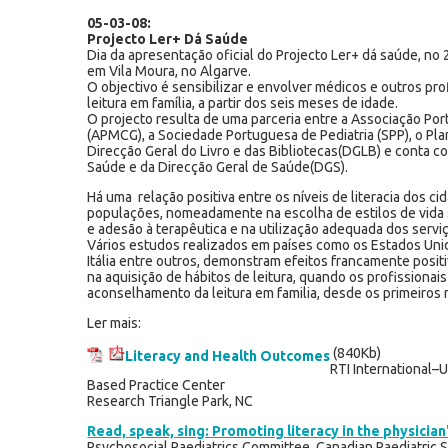
05-03-08:
Projecto Ler+ Dá Saúde
Dia da apresentação oficial do Projecto Ler+ dá saúde, no 
em Vila Moura, no Algarve.
O objectivo é sensibilizar e envolver médicos e outros pr
leitura em família, a partir dos seis meses de idade.
O projecto resulta de uma parceria entre a Associação Po
(APMCG), a Sociedade Portuguesa de Pediatria (SPP), o Plan
Direcção Geral do Livro e das Bibliotecas(DGLB) e conta c
Saúde e da Direcção Geral de Saúde(DGS).
Há uma relação positiva entre os níveis de literacia dos ci
populações, nomeadamente na escolha de estilos de vida
e adesão à terapêutica e na utilização adequada dos servi
Vários estudos realizados em países como os Estados Unid
Itália entre outros, demonstram efeitos francamente posit
na aquisição de hábitos de leitura, quando os profissiona
aconselhamento da leitura em familia, desde os primeiros
Ler mais:
(840Kb)
Literacy and Health Outcomes
RTI International–U
Based Practice Center
Research Triangle Park, NC
Read, speak, sing: Promoting literacy in the physician
Psychosocial Paediatrics Committee, Canadian Paediatric S