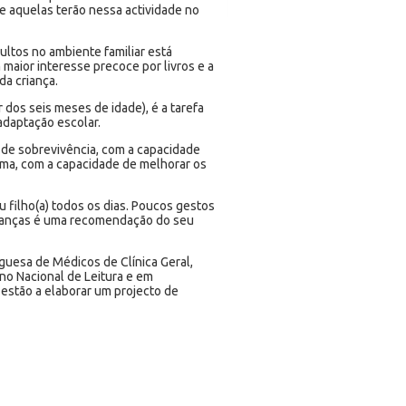
e aquelas terão nessa actividade no
ultos no ambiente familiar está
maior interesse precoce por livros e a
da criança.
ir dos seis meses de idade), é a tarefa
adaptação escolar.
s de sobrevivência, com a capacidade
ma, com a capacidade de melhorar os
u filho(a) todos os dias. Poucos gestos
crianças é uma recomendação do seu
uesa de Médicos de Clínica Geral,
no Nacional de Leitura e em
 estão a elaborar um projecto de