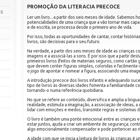
PROMOÇÃO DA LITERACIA PRECOCE
cs
Ler um livro... a partir dos seis meses de idade. Sabemos
potencialidades de uma criança que a vão tornar mais cap
e de escrita, se processa desde o primeiro ano de vida.
Por isso, todas as oportunidades de cantar, contar histórias,
livros, são decisivas para o seu futuro.
Na verdade, a partir dos seis meses de idade as crianças c
imagens e a associá-las a sons. É por isso que a partir des
primeiros livros (feitos de materiais seguros, como cartão 
que devem conter figuras simples, coloridas e facilmente i
o jogo de apontar e nomear a figura, associando uma ima
A introdução precoce dos livros infantis e adequando suce
tipo de livros às diversas idades fomenta a familiaridade c
tornando-o numa referência quotidiana.
No que se refere ao conteúdo, diversifica e amplia a lingua
realidade, estimula a imaginação, a associação de ideias, 
lidar com emoções e medos, transmite regras e sistemas d
O livro é também uma ponte emocional entre as crianças e 
estar juntos, ajuda a criar um ambiente de segurança; cont
algo emocionalmente compensador e pode pertencer ao ritu
A idade com que se inicia a leitura de livros às crianças é