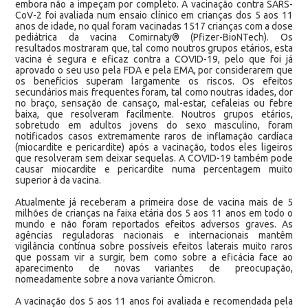
embora não a impeçam por completo. A vacinação contra SARS-
CoV-2 foi avaliada num ensaio clínico em crianças dos 5 aos 11
anos de idade, no qual foram vacinadas 1517 crianças com a dose
pediátrica da vacina Comirnaty® (Pfizer-BioNTech). Os
resultados mostraram que, tal como noutros grupos etários, esta
vacina é segura e eficaz contra a COVID-19, pelo que foi já
aprovado o seu uso pela FDA e pela EMA, por considerarem que
os benefícios superam largamente os riscos. Os efeitos
secundários mais frequentes foram, tal como noutras idades, dor
no braço, sensação de cansaço, mal-estar, cefaleias ou febre
baixa, que resolveram facilmente. Noutros grupos etários,
sobretudo em adultos jovens do sexo masculino, foram
notificados casos extremamente raros de inflamação cardíaca
(miocardite e pericardite) após a vacinação, todos eles ligeiros
que resolveram sem deixar sequelas. A COVID-19 também pode
causar miocardite e pericardite numa percentagem muito
superior à da vacina.
Atualmente já receberam a primeira dose de vacina mais de 5
milhões de crianças na faixa etária dos 5 aos 11 anos em todo o
mundo e não foram reportados efeitos adversos graves. As
agências reguladoras nacionais e internacionais mantêm
vigilância contínua sobre possíveis efeitos laterais muito raros
que possam vir a surgir, bem como sobre a eficácia face ao
aparecimento de novas variantes de preocupação,
nomeadamente sobre a nova variante Ómicron.
A vacinação dos 5 aos 11 anos foi avaliada e recomendada pela