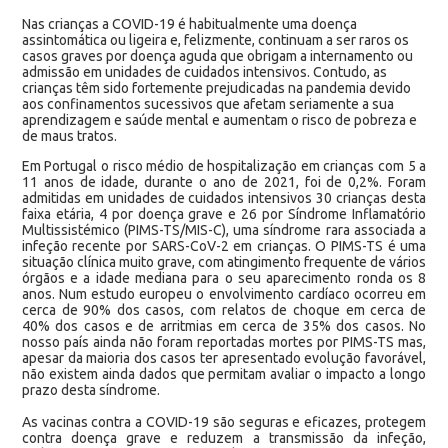
Nas crianças a COVID-19 é habitualmente uma doença
assintomática ou ligeira e, felizmente, continuam a ser raros os
casos graves por doença aguda que obrigam a internamento ou
admissão em unidades de cuidados intensivos. Contudo, as
crianças têm sido fortemente prejudicadas na pandemia devido
aos confinamentos sucessivos que afetam seriamente a sua
aprendizagem e saúde mental e aumentam o risco de pobreza e
de maus tratos.
Em Portugal o risco médio de hospitalização em crianças com 5 a
11 anos de idade, durante o ano de 2021, foi de 0,2%. Foram
admitidas em unidades de cuidados intensivos 30 crianças desta
faixa etária, 4 por doença grave e 26 por Síndrome Inflamatório
Multissistémico (PIMS-TS/MIS-C), uma síndrome rara associada a
infeção recente por SARS-CoV-2 em crianças. O PIMS-TS é uma
situação clínica muito grave, com atingimento frequente de vários
órgãos e a idade mediana para o seu aparecimento ronda os 8
anos. Num estudo europeu o envolvimento cardíaco ocorreu em
cerca de 90% dos casos, com relatos de choque em cerca de
40% dos casos e de arritmias em cerca de 35% dos casos. No
nosso país ainda não foram reportadas mortes por PIMS-TS mas,
apesar da maioria dos casos ter apresentado evolução favorável,
não existem ainda dados que permitam avaliar o impacto a longo
prazo desta síndrome.
As vacinas contra a COVID-19 são seguras e eficazes, protegem
contra doença grave e reduzem a transmissão da infeção,