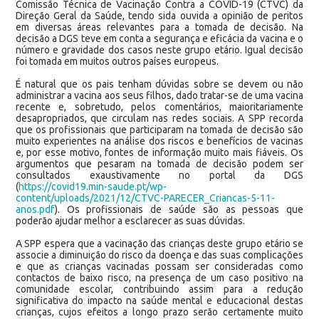
Comissão Técnica de Vacinação Contra a COVID-19 (CTVC) da
Direção Geral da Saúde, tendo sida ouvida a opinião de peritos
em diversas áreas relevantes para a tomada de decisão. Na
decisão a DGS teve em conta a segurança e eficácia da vacina e o
número e gravidade dos casos neste grupo etário. Igual decisão
foi tomada em muitos outros países europeus.
É natural que os pais tenham dúvidas sobre se devem ou não
administrar a vacina aos seus filhos, dado tratar-se de uma vacina
recente e, sobretudo, pelos comentários, maioritariamente
desapropriados, que circulam nas redes sociais. A SPP recorda
que os profissionais que participaram na tomada de decisão são
muito experientes na análise dos riscos e benefícios de vacinas
e, por esse motivo, fontes de informação muito mais fiáveis. Os
argumentos que pesaram na tomada de decisão podem ser
consultados exaustivamente no portal da DGS
(
https://covid19.min-saude.pt/wp-
content/uploads/2021/12/CTVC-PARECER_Criancas-5-11-
anos.pdf
). Os profissionais de saúde são as pessoas que
poderão ajudar melhor a esclarecer as suas dúvidas.
A SPP espera que a vacinação das crianças deste grupo etário se
associe a diminuição do risco da doença e das suas complicações
e que as crianças vacinadas possam ser consideradas como
contactos de baixo risco, na presença de um caso positivo na
comunidade escolar, contribuindo assim para a redução
significativa do impacto na saúde mental e educacional destas
crianças, cujos efeitos a longo prazo serão certamente muito