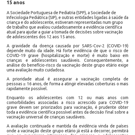
15 anos
A Sociedade Portuguesa de Pediatria (SPP), a Sociedade de
Infeciologia Pediátrica (SIP), e outras entidades ligadas à saúde da
criança e do adolescente, estiveram representadas num grupo
de trabalho que avaliou cuidadosamente a evidência científica
atual para ajudar a guiar a tomada de decisões sobre vacinação
de adolescentes dos 12 aos 15 anos.
A gravidade da doença causada por SARS-Cov-2 (COVID-19)
depende muito da idade. Há forte evidência de que o risco de
COVID-19 grave (hospitalização e morte) é muito baixo em
crianças e adolescentes saudáveis. Consequentemente, a
análise do benefício-risco da vacinação deste grupo etário exige
uma avaliação muito cuidadosa.
A prioridade atual é assegurar a vacinação completa de
pessoas ≥ 16 anos, de forma a atingir elevadas coberturas o mais
rapidamente possível.
Enquanto os adolescentes com 12 ou mais anos com
comorbilidades associadas a risco acrescido para COVID-19
grave devem ser priorizados para vacinação, é prudente obter
toda a evidência científica possível antes da decisão final sobre a
vacinação universal de crianças saudáveis.
A avaliação continuada e mantida da evidência vinda de países
onde a vacinação deste grupo etário já está a decorrer, permitirá