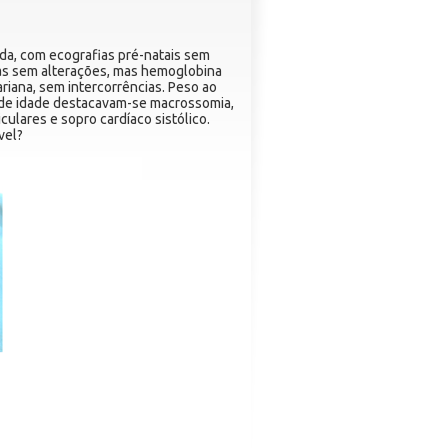
da, com ecografias pré-natais sem
anas sem alterações, mas hemoglobina
ariana, sem intercorrências. Peso ao
 de idade destacavam-se macrossomia,
iculares e sopro cardíaco sistólico.
vel?