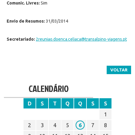
Comunic. Livres:
Sim
Envio de Resumos:
31/03/2014
Secretariado:
2reuniao.doenca.celiaca@transalpino-viagens.pt
VOLTAR
CALENDÁRIO
D
S
T
Q
Q
S
S
1
2
3
4
5
6
7
8