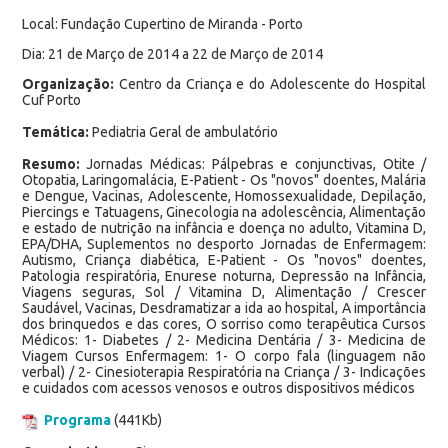
Local: Fundação Cupertino de Miranda - Porto
Dia: 21 de Março de 2014 a 22 de Março de 2014
Organização:
Centro da Criança e do Adolescente do Hospital
Cuf Porto
Temática:
Pediatria Geral de ambulatório
Resumo:
Jornadas Médicas: Pálpebras e conjunctivas, Otite /
Otopatia, Laringomalácia, E-Patient - Os "novos" doentes, Malária
e Dengue, Vacinas, Adolescente, Homossexualidade, Depilação,
Piercings e Tatuagens, Ginecologia na adolescência, Alimentação
e estado de nutrição na infância e doença no adulto, Vitamina D,
EPA/DHA, Suplementos no desporto Jornadas de Enfermagem:
Autismo, Criança diabética, E-Patient - Os "novos" doentes,
Patologia respiratória, Enurese noturna, Depressão na Infância,
Viagens seguras, Sol / Vitamina D, Alimentação / Crescer
Saudável, Vacinas, Desdramatizar a ida ao hospital, A importância
dos brinquedos e das cores, O sorriso como terapêutica Cursos
Médicos: 1- Diabetes / 2- Medicina Dentária / 3- Medicina de
Viagem Cursos Enfermagem: 1- O corpo fala (linguagem não
verbal) / 2- Cinesioterapia Respiratória na Criança / 3- Indicações
e cuidados com acessos venosos e outros dispositivos médicos
Programa
(441Kb)