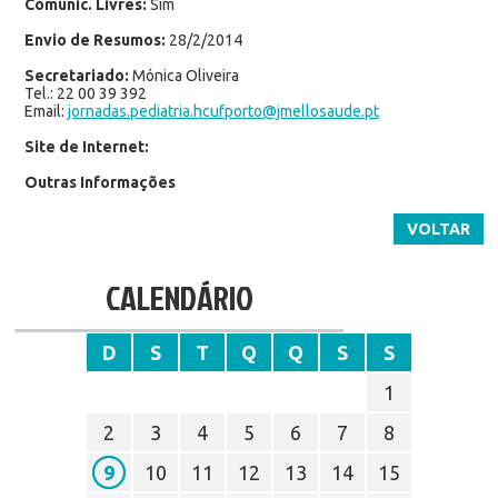
Comunic. Livres:
Sim
Envio de Resumos:
28/2/2014
Secretariado:
Mónica Oliveira
Tel.: 22 00 39 392
Email:
jornadas.pediatria.hcufporto@jmellosaude.pt
Site de Internet:
Outras Informações
VOLTAR
CALENDÁRIO
D
S
T
Q
Q
S
S
1
2
3
4
5
6
7
8
9
10
11
12
13
14
15