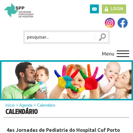
LOGIN
Menu
Início
>
Agenda
> Calendário
CALENDÁRIO
4as Jornadas de Pediatria do Hospital Cuf Porto