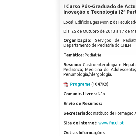
I Curso Pós-Graduado de Actu
Inovação e Tecnologia (2ª Par
Local: Edificio Egas Moniz da Faculda
Dia: 25 de Outubro de 2013 a 17 de M
Organização:
Serviços de Padiatri
Departamento de Pediatria do CHLN
Temática:
Pediatria
Resumo:
Gastroenterologia e Hepato
Pediátrica; Medicina do Adolescente
Penumologia/Alergologia.
Programa
(1047Kb)
Comunic. Livres:
Não
Envio de Resumos:
Secretariado:
Instituto de Formação
Site de Internet:
www.fm.ul.pt
Outras Informações