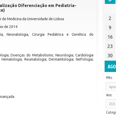
alização Diferenciação em Pediatria-
te)
2
de de Medicina da Universidade de Lisboa
aio de 2014
9
a, Neonatologia, Cirurgia Pediátrica e Genética do
16
23
30
logia; Doenças do Metabolismo; Neurologia; Cardiologia
; Hematologia; Reumatologia; Dermamtologia; Nefrologia;
AGO
Mês:
Ano:
 Avançada
Catego