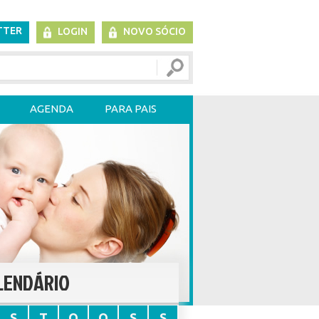
TTER
LOGIN
NOVO SÓCIO
AGENDA
PARA PAIS
LENDÁRIO
S
T
Q
Q
S
S