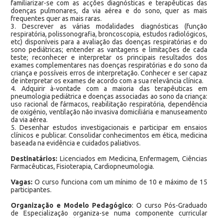
familiarizar-se com as acções diagnósticas e terapêuticas das
doenças pulmonares, da via aérea e do sono, quer as mais
frequentes quer as mais raras.
3. Descrever as várias modalidades diagnósticas (função
respiratória, polissonografia, broncoscopia, estudos radiológicos,
etc) disponíveis para a avaliação das doenças respiratórias e do
sono pediátricas; entender as vantagens e limitações de cada
teste; reconhecer e interpretar os principais resultados dos
exames complementares nas doenças respiratórias e do sono da
criança e possíveis erros de interpretação. Conhecer e ser capaz
de interpretar os exames de acordo com a sua relevância clínica.
4. Adquirir à-vontade com a maioria das terapêuticas em
pneumologia pediátrica e doenças associadas ao sono da criança:
uso racional de fármacos, reabilitação respiratória, dependência
de oxigénio, ventilação não invasiva domiciliária e manuseamento
da via aérea.
5. Desenhar estudos investigacionais e participar em ensaios
clínicos e publicar. Consolidar conhecimentos em ética, medicina
baseada na evidência e cuidados paliativos.
Destinatários:
Licenciados em Medicina, Enfermagem, Ciências
Farmacêuticas, Fisioterapia, Cardiopneumologia.
Vagas:
O curso funciona com um mínimo de 10 e máximo de 15
participantes.
Organização e Modelo Pedagógico
: O curso Pós-Graduado
de Especialização organiza-se numa componente curricular