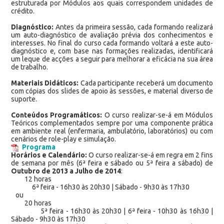
estruturada por Módulos aos quais correspondem unidades de
crédito.
Diagnóstico:
Antes da primeira sessão, cada formando realizará
um auto-diagnóstico de avaliação prévia dos conhecimentos e
interesses. No final do curso cada formando voltará a este auto-
diagnóstico e, com base nas formações realizadas, identificará
um leque de acções a seguir para melhorar a eficácia na sua área
de trabalho.
Materiais Didáticos:
Cada participante receberá um documento
com cópias dos slides de apoio às sessões, e material diverso de
suporte.
Conteúdos Programáticos:
O curso realizar-se-á em Módulos
Teóricos complementados sempre por uma componente prática
em ambiente real (enfermaria, ambulatório, laboratórios) ou com
cenários de role-play e simulação.
Programa
Horários e Calendário:
O curso realizar-se-á em regra em 2 fins
de semana por mês (6ª feira e sábado ou 5ª feira a sábado) de
Outubro de 2013 a Julho de 2014
:
12 horas
6ª feira - 16h30 às 20h30 | Sábado - 9h30 às 17h30
ou
20 horas
5ª feira - 16h30 às 20h30 | 6ª feira - 10h30 às 16h30 |
Sábado - 9h30 às 17h30