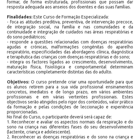
formar, de forma estruturada, profissionais que possam dar
resposta adequada aos anseios dos doentes e das suas famílias.
Finalidades:
Este Curso de Formação Especializada:
- foca as atitudes preditiva, preventiva, de intervenção precoce,
de integração social, na família e nas comunidades e da
continuidade e integração de cuidados nas áreas respiratórias e
do sono pediátricos;
- responde a questões relacionadas com doenças respiratórias
agudas e crónicas, malformações congénitas do aparelho
respiratório, especificidades das abordagens clínica, diagnóstica
e terapêutica das crianças com doenças respiratórias e do sono;
- integra os factores ligados ao crescimento, desenvolvimento,
maturação física, fisiológica e comportamental determinam
características completamente distintas das do adulto.
Objetivos:
O curso pretende criar uma oportunidade para que
os alunos retirem para a sua vida profissional ensinamentos
concretos, imediatos e de longo prazo, em vários ambientes
profissionais e em várias vertentes profissionais. Estes
objectivos serão atingidos pelo rigor dos conteúdos, valor prático
da formação e pelas condições de leccionação e experiência
proporcionadas.
No final do Curso, o participante deverá será capaz de:
1. Reconhecer e avaliar os aspectos normais da respiração e do
sono na criança nas diferentes fases do seu desenvolvimento
(lactente, criança e adolescente).
2. Reconhecer as doenças respiratórias e do sono na criança e