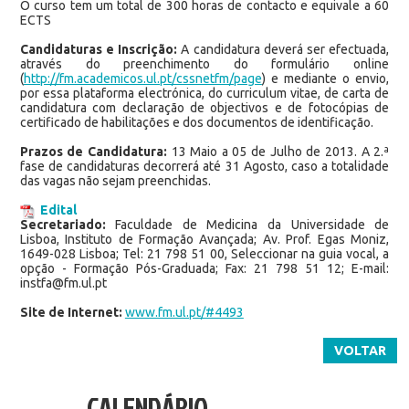
O curso tem um total de 300 horas de contacto e equivale a 60
ECTS
Candidaturas e Inscrição:
A candidatura deverá ser efectuada,
através do preenchimento do formulário online
(
http://fm.academicos.ul.pt/cssnetfm/page
) e mediante o envio,
por essa plataforma electrónica, do curriculum vitae, de carta de
candidatura com declaração de objectivos e de fotocópias de
certificado de habilitações e dos documentos de identificação.
Prazos de Candidatura:
13 Maio a 05 de Julho de 2013. A 2.ª
fase de candidaturas decorrerá até 31 Agosto, caso a totalidade
das vagas não sejam preenchidas.
Edital
Secretariado:
Faculdade de Medicina da Universidade de
Lisboa, Instituto de Formação Avançada; Av. Prof. Egas Moniz,
1649-028 Lisboa; Tel: 21 798 51 00, Seleccionar na guia vocal, a
opção - Formação Pós-Graduada; Fax: 21 798 51 12; E-mail:
instfa@fm.ul.pt
Site de Internet:
www.fm.ul.pt/#4493
VOLTAR
CALENDÁRIO