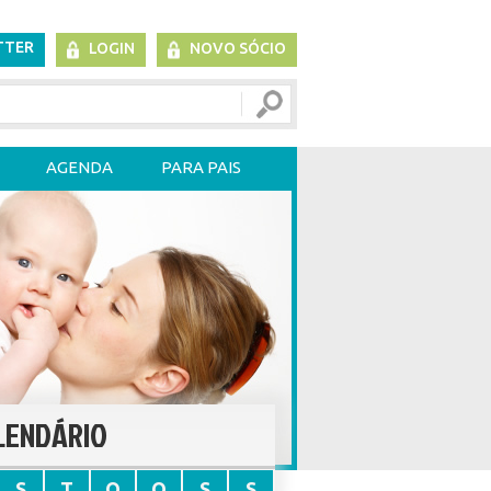
TTER
LOGIN
NOVO SÓCIO
AGENDA
PARA PAIS
LENDÁRIO
S
T
Q
Q
S
S