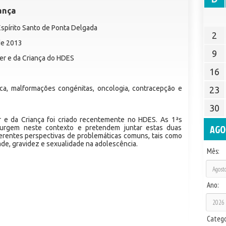
ança
 Espírito Santo de Ponta Delgada
2
de 2013
9
r e da Criança do HDES
16
a, malformações congénitas, oncologia, contracepção e
23
30
e da Criança foi criado recentemente no HDES. As 1ªs
AGO
urgem neste contexto e pretendem juntar estas duas
ferentes perspectivas de problemáticas comuns, tais como
de, gravidez e sexualidade na adolescência.
Mês:
Ano:
Catego