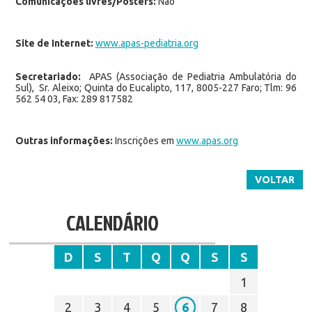
Comunicações livres/Posters:
Não
Site de Internet:
www.apas-pediatria.org
Secretariado:
APAS (Associação de Pediatria Ambulatória do
Sul), Sr. Aleixo; Quinta do Eucalipto, 117, 8005-227 Faro; Tlm: 96
562 54 03, Fax: 289 817582
Outras informações:
Inscrições em
www.apas.org
VOLTAR
CALENDÁRIO
D
S
T
Q
Q
S
S
1
2
3
4
5
6
7
8