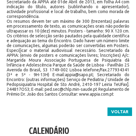
Secretariado da APPIA até 01de Abril de 2013, em folha A4 com
indicação do título, autores (sublinhando o apresentador),
actividade profissional e local de trabalho, bem como morada de
correspondência.
Os resumos devem ter um máximo de 300 (trezentas) palavras
em processamento de texto, as comunicações orais não poderão
ultrapassar os 10 (dez) minutos. Posters - tamanho: 90 X 120 cm.
Os critérios de selecção serão pautados pela qualidade científica
e adequação ao tema do Éncontro. Dado haver um número limite
de comunicações, algumas poderão ser convertidas em Posters.
Especi[icar o material audiovisual necessário. Secretariado da
APPIA: (envio de posters e comunicações livres; lnscrições) A/c:
Margarida Moura Associação Portuguesa de Psiquiatria dâ
lnfância e Adolescência Parque da Saúde de Lisboa - Pavilhão 25
Avenida do Brasil, 53 1749-002 Lisboa Ielefone/Fax.277934341
(3ª e 5ª - 9H-13H) E-mail:
appia@sapo.pt
; Secretariado do
Encontro: (outras informações) Serviço de Pediatria / Unidade de
Pedopsiquiatria Hospital de Sto André, 2410-197 Leiria TeUFax].
244817O53; E-mail:
ped.sec@chlp.min-saude.pt
Regulamento de
Prémio Dr. João dos Santos Consultar: www.appia.com.pt
VOLTAR
CALENDÁRIO