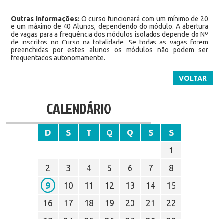
Outras Informações:
O curso funcionará com um mínimo de 20
e um máximo de 40 Alunos, dependendo do módulo. A abertura
de vagas para a frequência dos módulos isolados depende do Nº
de inscritos no Curso na totalidade. Se todas as vagas forem
preenchidas por estes alunos os módulos não podem ser
frequentados autonomamente.
VOLTAR
CALENDÁRIO
D
S
T
Q
Q
S
S
1
2
3
4
5
6
7
8
9
10
11
12
13
14
15
16
17
18
19
20
21
22