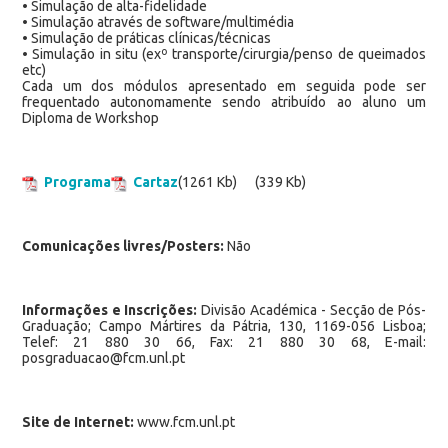
• Simulação de alta-fidelidade
• Simulação através de software/multimédia
• Simulação de práticas clínicas/técnicas
• Simulação in situ (exº transporte/cirurgia/penso de queimados
etc)
Cada um dos módulos apresentado em seguida pode ser
frequentado autonomamente sendo atribuído ao aluno um
Diploma de Workshop
Programa
Cartaz
(1261 Kb)
(339 Kb)
Comunicações livres/Posters:
Não
Informações e Inscrições:
Divisão Académica - Secção de Pós-
Graduação; Campo Mártires da Pátria, 130, 1169-056 Lisboa;
Telef: 21 880 30 66, Fax: 21 880 30 68, E-mail:
posgraduacao@fcm.unl.pt
Site de Internet:
www.fcm.unl.pt