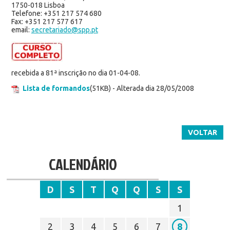
1750-018 Lisboa
Telefone: +351 217 574 680
Fax: +351 217 577 617
email:
secretariado@spp.pt
recebida a 81ª inscrição no dia 01-04-08.
Lista de formandos
(51KB) - Alterada dia 28/05/2008
VOLTAR
CALENDÁRIO
D
S
T
Q
Q
S
S
1
2
3
4
5
6
7
8