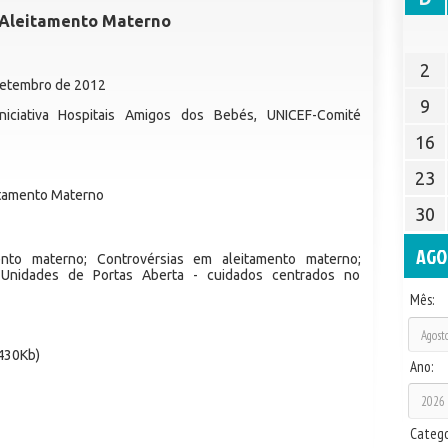
e Aleitamento Materno
2
 Setembro de 2012
9
iciativa Hospitais Amigos dos Bebés, UNICEF-Comité
16
23
itamento Materno
30
AGO
to materno; Controvérsias em aleitamento materno;
 Unidades de Portas Aberta - cuidados centrados no
Mês:
430Kb)
Ano:
Catego