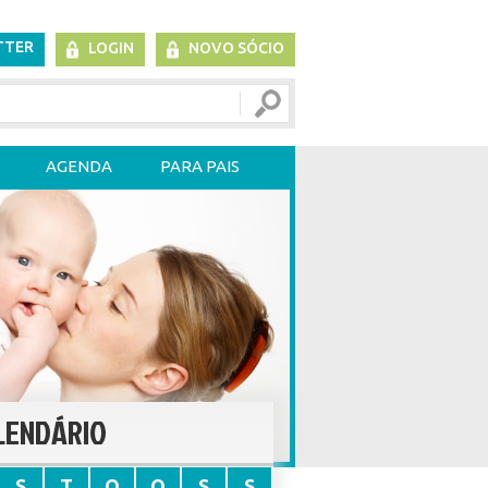
TTER
LOGIN
NOVO SÓCIO
AGENDA
PARA PAIS
LENDÁRIO
S
T
Q
Q
S
S