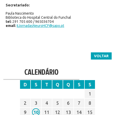
Secretariado:
Paula Nascimento
Biblioteca do Hospital Central do Funchal
tel:
291 705 600 / 965036704
email
:
IIJornadasNeuroHCF@sapo.pt
VOLTAR
CALENDÁRIO
D
S
T
Q
Q
S
S
1
2
3
4
5
6
7
8
9
10
11
12
13
14
15