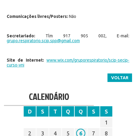
Comunicações livres/Posters:
Não
Secretariado:
Tlm 917 905 002, E-mail:
grupo.respiratorio.scip.spp@gmail.com
Site de Internet:
www.wix.com/gruporespiratorio/scip-secip-
curso-vni
VOLTAR
CALENDÁRIO
D
S
T
Q
Q
S
S
1
2
3
4
5
6
7
8