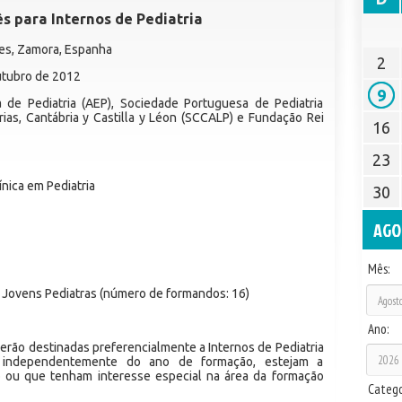
s para Internos de Pediatria
ues, Zamora, Espanha
2
utubro de 2012
9
de Pediatria (AEP), Sociedade Portuguesa de Pediatria
rias, Cantábria y Castilla y Léon (SCCALP) e Fundação Rei
16
23
nica em Pediatria
30
AGO
Mês:
e Jovens Pediatras (número de formandos: 16)
Ano:
erão destinadas preferencialmente a Internos de Pediatria
, independentemente do ano de formação, estejam a
o ou que tenham interesse especial na área da formação
Catego