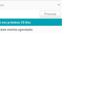
 nos próximos 30 dias
istem eventos agendados