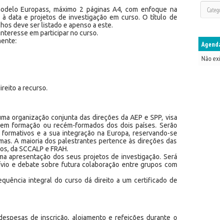
odelo Europass, máximo 2 páginas A4, com enfoque na
é à data e projetos de investigação em curso. O título de
hos deve ser listado e apenso a este.
nteresse em participar no curso.
mente:
Agenda
Não ex
reito a recurso.
uma organização conjunta das direções da AEP e SPP, visa
as em formação ou recém-formados dos dois países. Serão
 formativos e a sua integração na Europa, reservando-se
as. A maioria dos palestrantes pertence às direções das
os, da SCCALP e FRAH.
ma apresentação dos seus projetos de investigação. Será
vio e debate sobre futura colaboração entre grupos com
equência integral do curso dá direito a um certificado de
spesas de inscrição, alojamento e refeições durante o