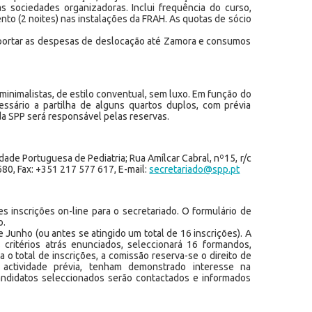
s sociedades organizadoras. Inclui frequência do curso,
ento (2 noites) nas instalações da FRAH. As quotas de sócio
uportar as despesas de deslocação até Zamora e consumos
inimalistas, de estilo conventual, sem luxo. Em função do
essário a partilha de alguns quartos duplos, com prévia
da SPP será responsável pelas reservas.
edade Portuguesa de Pediatria; Rua Amílcar Cabral, nº15, r/c
680, Fax: +351 217 577 617, E-mail:
secretariado@spp.pt
s inscrições on-line para o secretariado. O formulário de
o.
 Junho (ou antes se atingido um total de 16 inscrições). A
critérios atrás enunciados, seleccionará 16 formandos,
a o total de inscrições, a comissão reserva-se o direito de
actividade prévia, tenham demonstrado interesse na
andidatos seleccionados serão contactados e informados