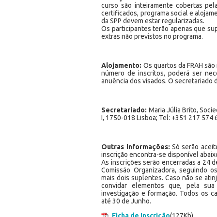
curso são inteiramente cobertas pela
certificados, programa social e alojam
da SPP devem estar regularizadas.
Os participantes terão apenas que s
extras não previstos no programa.
Alojamento:
Os quartos da FRAH são m
número de inscritos, poderá ser nec
anuência dos visados. O secretariado 
Secretariado:
Maria Júlia Brito, Soci
I, 1750-018 Lisboa; Tel: +351 217 574 
Outras informações:
Só serão aceite
inscrição encontra-se disponível abaix
As inscrições serão encerradas a 24 de
Comissão Organizadora, seguindo os 
mais dois suplentes. Caso não se atinj
convidar elementos que, pela sua 
investigação e formação. Todos os c
até 30 de Junho.
Ficha de Inscrição
(127Kb)