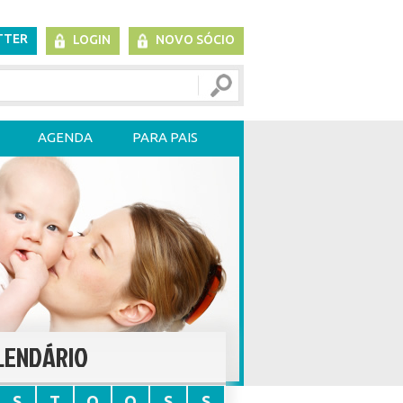
TTER
LOGIN
NOVO SÓCIO
AGENDA
PARA PAIS
LENDÁRIO
S
T
Q
Q
S
S