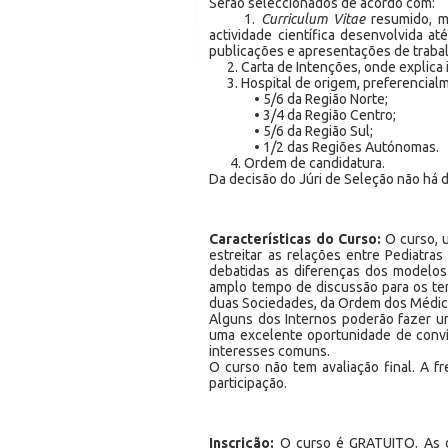
Serão seleccionados de acordo com:
1.
Curriculum Vitae
resumido, m
actividade científica desenvolvida at
publicações e apresentações de trabal
2. Carta de Intenções, onde explica i
3. Hospital de origem, preferencial
• 5/6 da Região Norte;
• 3/4 da Região Centro;
• 5/6 da Região Sul;
• 1/2 das Regiões Autónomas.
4. Ordem de candidatura.
Da decisão do Júri de Seleção não há di
Características do Curso:
O curso, 
estreitar as relações entre Pediatr
debatidas as diferenças dos modelos
amplo tempo de discussão para os tem
duas Sociedades, da Ordem dos Médic
Alguns dos Internos poderão fazer u
uma excelente oportunidade de conví
interesses comuns.
O curso não tem avaliação final. A fr
participação.
Inscrição:
O curso é GRATUITO. As de