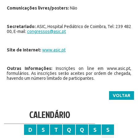
Comunicações livres/posters:
Não
Secretariado:
ASIC, Hospital Pediátrico de Coimbra, Tel: 239 482
00, E-mail:
congressos@asic.pt
Site de Internet:
www.asic.pt
Outras Informações:
Inscrições on line em www.asic.pt,
formulários. As inscrições serão aceites por ordem de chegada,
havendo um número limitado de participantes.
VOLTAR
CALENDÁRIO
D
S
T
Q
Q
S
S