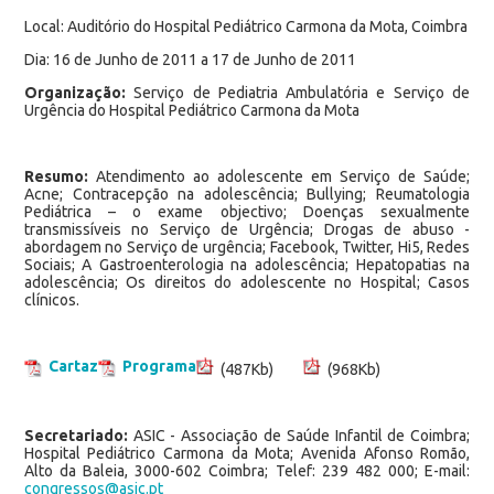
Local: Auditório do Hospital Pediátrico Carmona da Mota, Coimbra
Dia: 16 de Junho de 2011 a 17 de Junho de 2011
Organização:
Serviço de Pediatria Ambulatória e Serviço de
Urgência do Hospital Pediátrico Carmona da Mota
Resumo:
Atendimento ao adolescente em Serviço de Saúde;
Acne; Contracepção na adolescência; Bullying; Reumatologia
Pediátrica – o exame objectivo; Doenças sexualmente
transmissíveis no Serviço de Urgência; Drogas de abuso -
abordagem no Serviço de urgência; Facebook, Twitter, Hi5, Redes
Sociais; A Gastroenterologia na adolescência; Hepatopatias na
adolescência; Os direitos do adolescente no Hospital; Casos
clínicos.
Cartaz
Programa
(487Kb)
(968Kb)
Secretariado:
ASIC - Associação de Saúde Infantil de Coimbra;
Hospital Pediátrico Carmona da Mota; Avenida Afonso Romão,
Alto da Baleia, 3000-602 Coimbra; Telef: 239 482 000; E-mail:
congressos@asic.pt