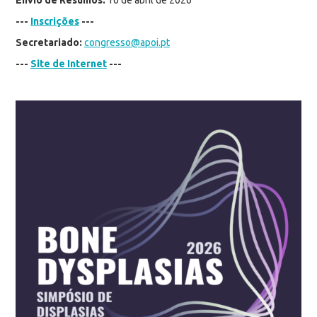
---
Inscrições
---
Secretariado:
congresso@apoi.pt
---
Site de Internet
---