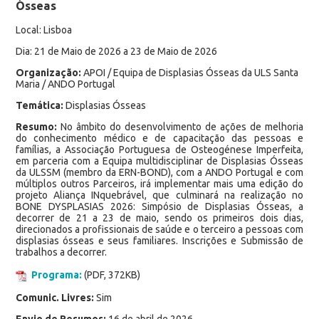
Ósseas
Local: Lisboa
Dia: 21 de Maio de 2026 a 23 de Maio de 2026
Organização:
APOI / Equipa de Displasias Ósseas da ULS Santa
Maria / ANDO Portugal
Temática:
Displasias Ósseas
Resumo:
No âmbito do desenvolvimento de ações de melhoria
do conhecimento médico e de capacitação das pessoas e
famílias, a Associação Portuguesa de Osteogénese Imperfeita,
em parceria com a Equipa multidisciplinar de Displasias Ósseas
da ULSSM (membro da ERN-BOND), com a ANDO Portugal e com
múltiplos outros Parceiros, irá implementar mais uma edição do
projeto Aliança INquebrável, que culminará na realização no
BONE DYSPLASIAS 2026: Simpósio de Displasias Ósseas, a
decorrer de 21 a 23 de maio, sendo os primeiros dois dias,
direcionados a profissionais de saúde e o terceiro a pessoas com
displasias ósseas e seus familiares. Inscrições e Submissão de
trabalhos a decorrer.
Programa:
(PDF, 372KB)
Comunic. Livres:
Sim
Envio de Resumos:
16 de abril de 2026