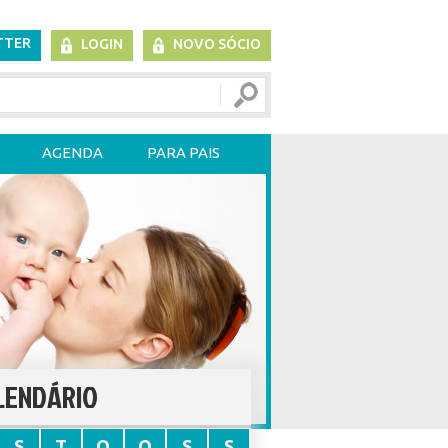
TTER
LOGIN
NOVO SÓCIO
AGENDA
PARA PAIS
LENDÁRIO
S
T
Q
Q
S
S