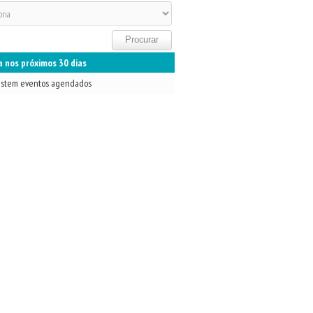
 nos próximos 30 dias
istem eventos agendados