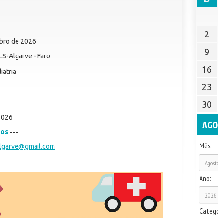
e
2
ubro de 2026
9
LS-Algarve - Faro
16
iatria
23
30
2026
AGO
mos
---
Mês:
algarve@gmail.com
Ano:
Catego