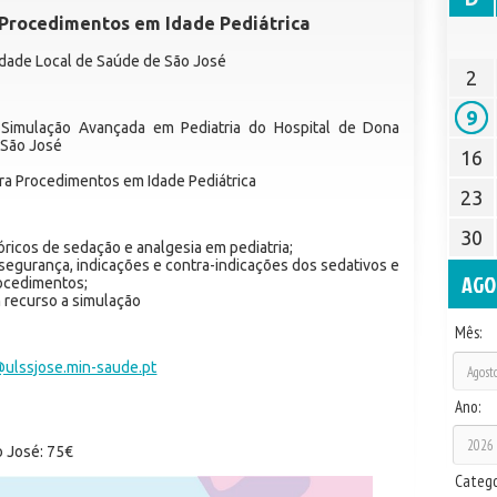
Procedimentos em Idade Pediátrica
nidade Local de Saúde de São José
2
9
imulação Avançada em Pediatria do Hospital de Dona
 São José
16
ra Procedimentos em Idade Pediátrica
23
30
ricos de sedação e analgesia em pediatria;
segurança, indicações e contra-indicações dos sedativos e
AGO
rocedimentos;
 recurso a simulação
Mês:
ulssjose.min-saude.pt
Ano:
o José: 75€
Catego