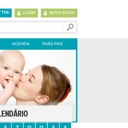
TTER
LOGIN
NOVO SÓCIO
AGENDA
PARA PAIS
LENDÁRIO
S
T
Q
Q
S
S