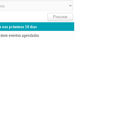
 nos próximos 30 dias
istem eventos agendados