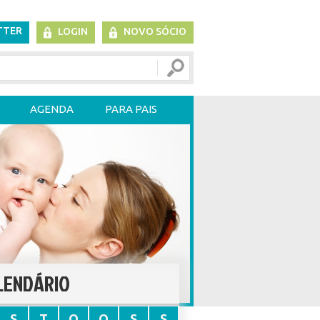
TTER
LOGIN
NOVO SÓCIO
AGENDA
PARA PAIS
LENDÁRIO
S
T
Q
Q
S
S