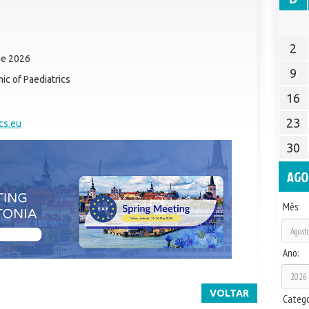
2
de 2026
9
c of Paediatrics
16
23
cs.eu
30
AGO
Mês:
Ano:
VOLTAR
Catego