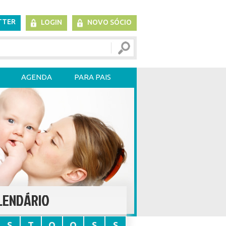
TTER
LOGIN
NOVO SÓCIO
AGENDA
PARA PAIS
LENDÁRIO
S
T
Q
Q
S
S