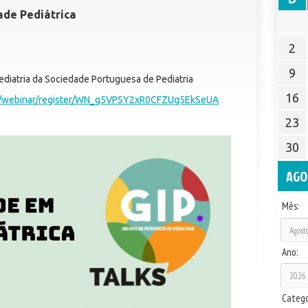
ade Pediátrica
2
9
ediatria da Sociedade Portuguesa de Pediatria
16
s/webinar/register/WN_g5VPSY2xR0CFZUg5EkSeUA
23
30
AGO
Mês:
Ano:
Catego