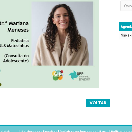
Agenda
Não ex
VOLTAR
diatria
|
Adicionar aos favoritos
|
Definir como homepage
|
E-mail
|
Política de p