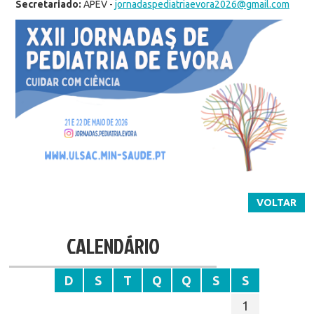
Secretariado:
APEV -
jornadaspediatriaevora2026@gmail.com
VOLTAR
CALENDÁRIO
D
S
T
Q
Q
S
S
1