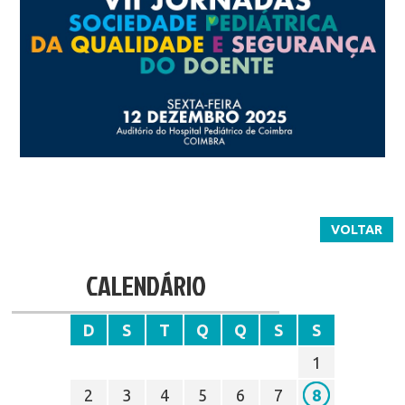
VOLTAR
CALENDÁRIO
D
S
T
Q
Q
S
S
1
2
3
4
5
6
7
8