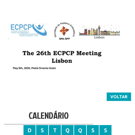
VOLTAR
CALENDÁRIO
D
S
T
Q
Q
S
S