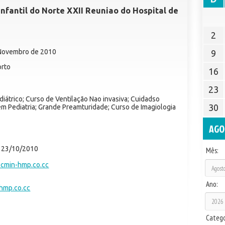
nfantil do Norte XXII Reuniao do Hospital de
2
 Novembro de 2010
9
orto
16
23
iátrico; Curso de Ventilação Nao invasiva; Cuidadso
30
em Pediatria; Grande Preamturidade; Curso de Imagiologia
AGO
23/10/2010
Mês:
-cmin-hmp.co.cc
Ano:
hmp.co.cc
Catego