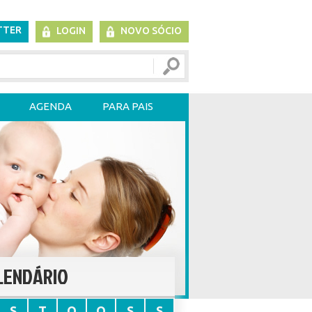
TTER
LOGIN
NOVO SÓCIO
AGENDA
PARA PAIS
LENDÁRIO
S
T
Q
Q
S
S