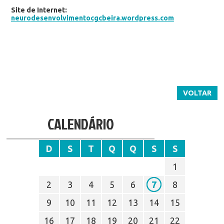
Site de Internet:
neurodesenvolvimentocgcbeira.wordpress.com
VOLTAR
CALENDÁRIO
D
S
T
Q
Q
S
S
1
2
3
4
5
6
7
8
9
10
11
12
13
14
15
16
17
18
19
20
21
22