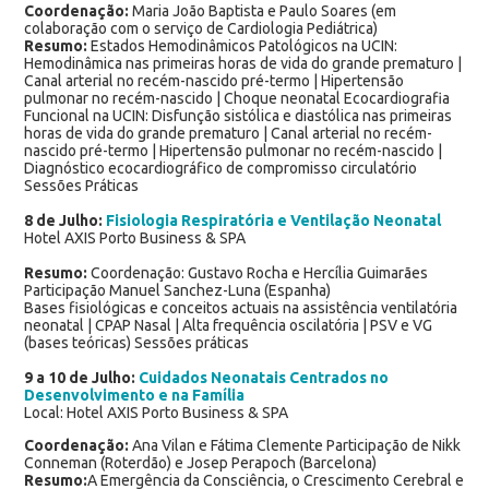
Coordenação:
Maria João Baptista e Paulo Soares (em
colaboração com o serviço de Cardiologia Pediátrica)
Resumo:
Estados Hemodinâmicos Patológicos na UCIN:
Hemodinâmica nas primeiras horas de vida do grande prematuro |
Canal arterial no recém-nascido pré-termo | Hipertensão
pulmonar no recém-nascido | Choque neonatal Ecocardiografia
Funcional na UCIN: Disfunção sistólica e diastólica nas primeiras
horas de vida do grande prematuro | Canal arterial no recém-
nascido pré-termo | Hipertensão pulmonar no recém-nascido |
Diagnóstico ecocardiográfico de compromisso circulatório
Sessões Práticas
8 de Julho:
Fisiologia Respiratória e Ventilação Neonatal
Hotel AXIS Porto Business & SPA
Resumo:
Coordenação: Gustavo Rocha e Hercília Guimarães
Participação Manuel Sanchez-Luna (Espanha)
Bases fisiológicas e conceitos actuais na assistência ventilatória
neonatal | CPAP Nasal | Alta frequência oscilatória | PSV e VG
(bases teóricas) Sessões práticas
9 a 10 de Julho:
Cuidados Neonatais Centrados no
Desenvolvimento e na Família
Local: Hotel AXIS Porto Business & SPA
Coordenação:
Ana Vilan e Fátima Clemente Participação de Nikk
Conneman (Roterdão) e Josep Perapoch (Barcelona)
Resumo:
A Emergência da Consciência, o Crescimento Cerebral e