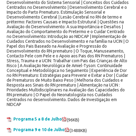
Desenvolvimento do Sistema Sensorial | Conceitos dos Cuidados
Centrados no Desenvolvimento | Desenvolvimento Cerebral e o
Impacto do Parto Prematuro. Estimulação Sensorial e
Desenvolvimento Cerebral | Lesão Cerebral no RN de termo e
prétermo: Factores Causais e Impacto Estrutural | Questões na
Avaliação do Desenvolvimento: A sua Importância e Desafios |
Avaliação do Comportamento do Pretermo e o Cuidar Centrado
no Desenvolvimento: Introdução ao NIDCAP | Implementação de
Cuidados Centrados no Desenvolvimento e na família na UCIN | O
Papel dos Pais Baseado na Avaliação e Progressão do
Desenvolvimento do RN prematuro | O Toque, Manuseamento,
Contacto Pele com Pele e o Apoio aos Pais dos RN Prematuros |
Stress, Trauma e a UCIN: Trabalhar com Pais das Crianças de Alto
Risco | A Avaliação Neurológica de Amiel-Tyson: Continuidade
Conceptual e Metodológica no Seguimento | Experiência de Dor
no RN Prematuro: Estratégias para Prevenir e Evitar a Dor | Cuidar
de Prematuros de Muito Baixo Peso | Melhoria dos Cuidados e
Resposta aos Sinais do RN prematuro | Alimentação na UCIN :
Prioridades Multidisciplinares na Avaliação das Capacidades do
RN prematuro | O Papel do Neonatologista nos Cuidados
Centrados no desenvolvimento. Dados de Investigação em
NIDCAP
Programa 5 a 8 de Julho
(96KB)
Programa 9 e 10 de Julho
(3488KB)