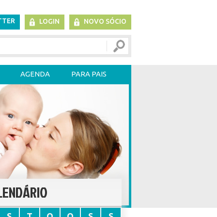
TTER
LOGIN
NOVO SÓCIO
AGENDA
PARA PAIS
LENDÁRIO
S
T
Q
Q
S
S