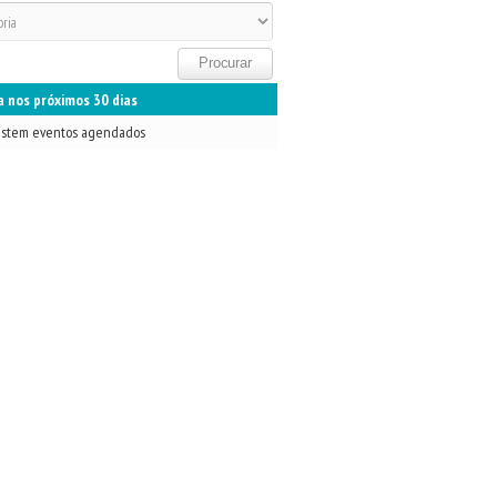
 nos próximos 30 dias
istem eventos agendados