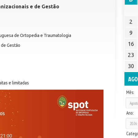
nizacionais e de Gestão
2
9
uguesa de Ortopedia e Traumatologia
16
 de Gestão
23
30
AGO
itas e limitadas
Mês:
Ano:
Catego