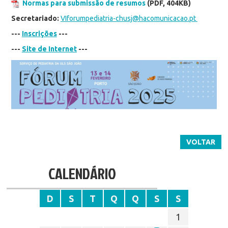
Normas para submissão de resumos
(PDF, 404KB)
Secretariado:
VIforumpediatria-chusj@hacomunicacao.pt
---
Inscrições
---
---
Site de Internet
---
VOLTAR
CALENDÁRIO
D
S
T
Q
Q
S
S
1