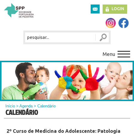
LOGIN
Menu
Início
>
Agenda
> Calendário
CALENDÁRIO
2º Curso de Medicina do Adolescente: Patologia