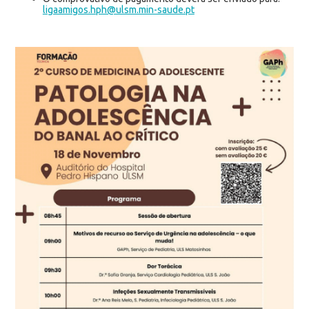
ligaamigos.hph@ulsm.min-saude.pt