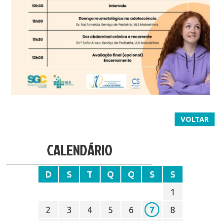
VOLTAR
CALENDÁRIO
D
S
T
Q
Q
S
S
1
2
3
4
5
6
7
8