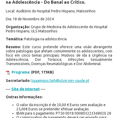
na Adolescência - Do Banal ao Crítico.
Local: Auditório do Hospital Pedro Hispano, Matosinhos
Dia: 18 de Novembro de 2024
Organização:
Grupo de Medicina do Adolescente do Hospital
Pedro Hispano, ULS Matosinhos
Temática:
Patologia na adolescência
Resumo:
Este curso pretende oferece uma visão abrangente
sobre patologias que afetam comummente os adolescentes, com
foco em cinco temas principais: Motivos de Ida à Urgência na
Adolescência; Dor Torácica; Infecções Sexualmente
Transmissíveis, Doenças Reumatológicas e Dor Abdominal.
Programa:
(PDF, 173KB)
Secretariado:
ligaamigos.hph@ulsm.min-saude.pt
---
Site de Internet
---
Outras Informações:
O valor da inscrição é de 20,00 € Euros sem avaliação e
25,00€ Euros se pretender efetuar avaliação.
IBAN para o pagamento: PT50 0018 000803223368020 28
O comprovativo de pagamento deverá ser enviado para: