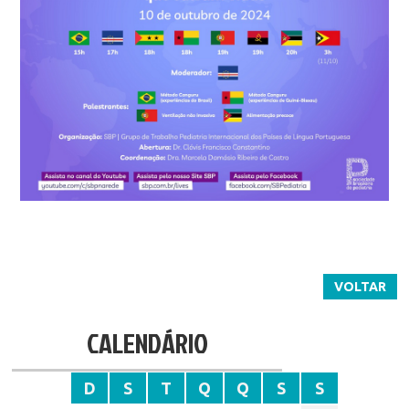
VOLTAR
CALENDÁRIO
D
S
T
Q
Q
S
S