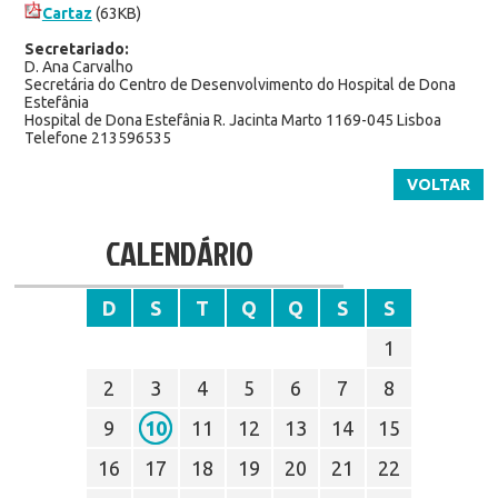
Cartaz
(63KB)
Secretariado:
D. Ana Carvalho
Secretária do Centro de Desenvolvimento do Hospital de Dona
Estefânia
Hospital de Dona Estefânia R. Jacinta Marto 1169-045 Lisboa
Telefone 213596535
VOLTAR
CALENDÁRIO
D
S
T
Q
Q
S
S
1
2
3
4
5
6
7
8
9
10
11
12
13
14
15
16
17
18
19
20
21
22