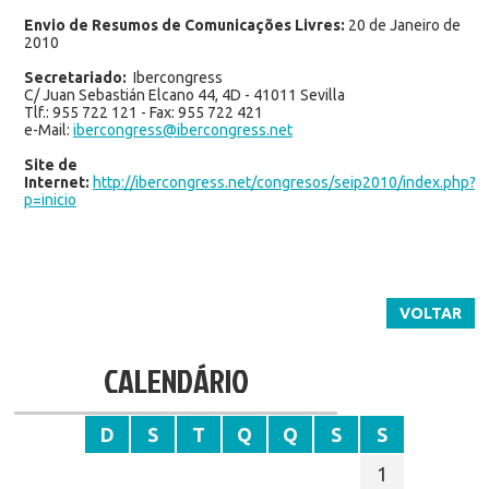
Envio de Resumos de Comunicações Livres:
20 de Janeiro de
2010
Secretariado:
Ibercongress
C/ Juan Sebastián Elcano 44, 4D - 41011 Sevilla
Tlf.: 955 722 121 - Fax: 955 722 421
e-Mail:
ibercongress@ibercongress.net
Site de
Internet:
http://ibercongress.net/congresos/seip2010/index.php?
p=inicio
VOLTAR
CALENDÁRIO
D
S
T
Q
Q
S
S
1