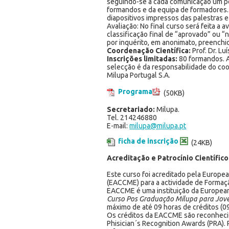
seguindo-se a cada comunicação um pe
formandos e da equipa de formadores.
diapositivos impressos das palestras e
Avaliação: No final curso será feita a 
classificação final de “aprovado” ou “
por inquérito, em anonimato, preenchi
Coordenação Científica:
Prof. Dr. Luí
Inscrições limitadas:
80 formandos. A
selecção é da responsabilidade do coor
Milupa Portugal S.A.
Programa
(50KB)
Secretariado:
Milupa.
Tel. 214246880
E-mail:
milupa@milupa.pt
ficha de inscrição
(24KB)
Acreditação e Patrocínio Científico
Este curso foi acreditado pela Europe
(EACCME) para a actividade de Formaç
EACCME é uma instituição da European
Curso Pos Graduação Milupa para Joven
máximo de até 09 horas de créditos (0
Os créditos da EACCME são reconhecid
Phisician´s Recognition Awards (PRA)