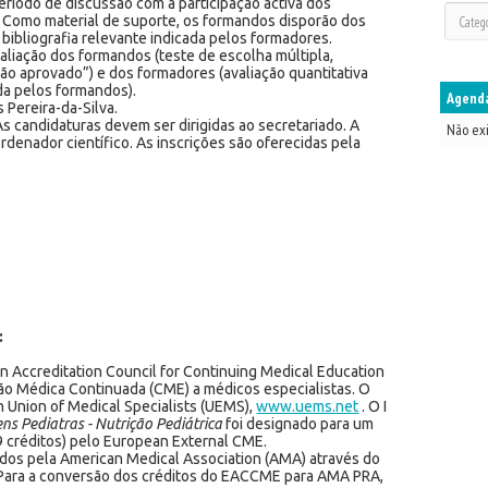
ríodo de discussão com a participação activa dos
 Como material de suporte, os formandos disporão dos
 bibliografia relevante indicada pelos formadores.
avaliação dos formandos (teste de escolha múltipla,
não aprovado”) e dos formadores (avaliação quantitativa
da pelos formandos).
Agenda
s Pereira-da-Silva.
s candidaturas devem ser dirigidas ao secretariado. A
Não ex
denador científico. As inscrições são oferecidas pela
:
an Accreditation Council for Continuing Medical Education
ão Médica Continuada (CME) a médicos especialistas. O
 Union of Medical Specialists (UEMS),
www.uems.net
. O I
s Pediatras - Nutrição Pediátrica
foi designado para um
9 créditos) pelo European External CME.
os pela American Medical Association (AMA) através do
. Para a conversão dos créditos do EACCME para AMA PRA,