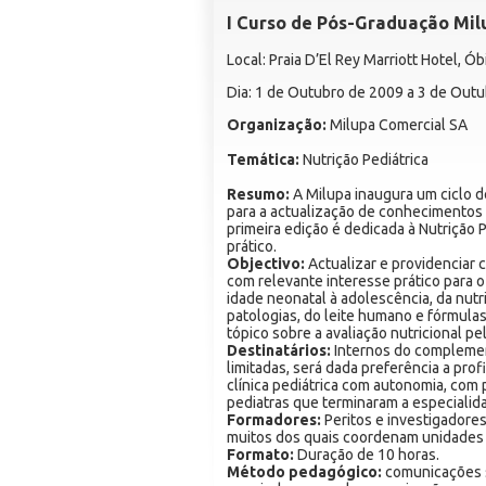
I Curso de Pós-Graduação Milu
Local: Praia D’El Rey Marriott Hotel, Ó
Dia: 1 de Outubro de 2009 a 3 de Out
Organização:
Milupa Comercial SA
Temática:
Nutrição Pediátrica
Resumo:
A Milupa inaugura um ciclo d
para a actualização de conhecimentos d
primeira edição é dedicada à Nutrição
prático.
Objectivo:
Actualizar e providenciar 
com relevante interesse prático para 
idade neonatal à adolescência, da nutr
patologias, do leite humano e fórmulas
tópico sobre a avaliação nutricional pe
Destinatários:
Internos do complement
limitadas, será dada preferência a prof
clínica pediátrica com autonomia, com 
pediatras que terminaram a especialid
Formadores:
Peritos e investigadore
muitos dos quais coordenam unidades d
Formato:
Duração de 10 horas.
Método pedagógico:
comunicações s