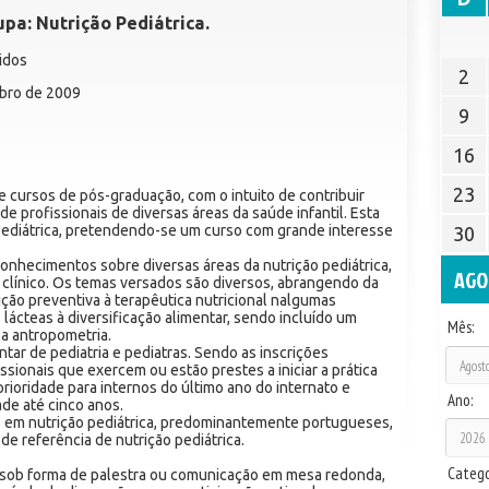
pa: Nutrição Pediátrica.
bidos
2
ubro de 2009
9
16
23
e cursos de pós-graduação, com o intuito de contribuir
e profissionais de diversas áreas da saúde infantil. Esta
 Pediátrica, pretendendo-se um curso com grande interesse
30
conhecimentos sobre diversas áreas da nutrição pediátrica,
AGO
o clínico. Os temas versados são diversos, abrangendo da
ição preventiva à terapêutica nutricional nalgumas
 lácteas à diversificação alimentar, sendo incluído um
Mês:
la antropometria.
ar de pediatria e pediatras. Sendo as inscrições
issionais que exercem ou estão prestes a iniciar a prática
prioridade para internos do último ano do internato e
Ano:
ade até cinco anos.
s em nutrição pediátrica, predominantemente portugueses,
e referência de nutrição pediátrica.
Catego
ob forma de palestra ou comunicação em mesa redonda,