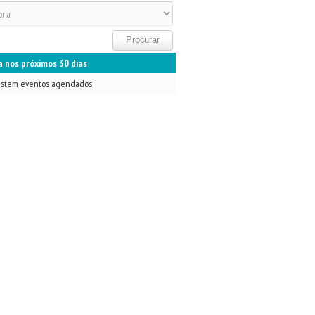
 nos próximos 30 dias
istem eventos agendados