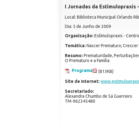
I Jornadas da Estímulopraxis 
Local: Biblioteca Municipal Orlando Ri
Dia: 5 de Junho de 2009
Organização:
Estímulopraxis - Centr
Temática:
Nascer Prematuro; Crescer
Resumo:
Prematuridade, Perturbações
O Prematuro e a Família
Programa
(813KB)
Site de Internet:
www.estimulopraxi
Secretariado:
Alexandra Chumbo de Sá Guerreiro
TM-962345480