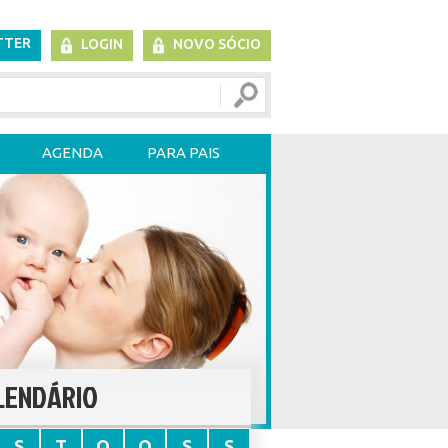
TTER
LOGIN
NOVO SÓCIO
AGENDA
PARA PAIS
LENDÁRIO
S
T
Q
Q
S
S