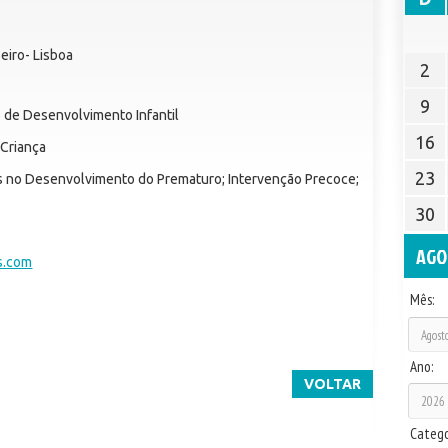
-
beiro- Lisboa
2
9
o de Desenvolvimento Infantil
16
 Criança
23
 no Desenvolvimento do Prematuro; Intervenção Precoce;
30
AGO
s.com
Mês:
Ano:
VOLTAR
Catego