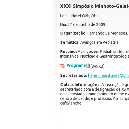
XXXI Simpósio Minhoto-Galaic
Local: Hotel Ofir, Ofir
Dia: 27 de Junho de 2009
Organização:
Fernando Sá Meneses, 
Temática:
Avanços em Pediatria
Resumo:
Avanços em Pediatria: Neuro
Intensivos, Nutrição e Gastrenterologi
Programa
(849KB)
Secretariado:
henedinaantunes@gma
Outras Informações:
A inscrição é g
secretariado com a designação de XXX
email enviado, nome (primeiro nome e 
centro de saúde, e profissão. A inscriç
café/lanche.