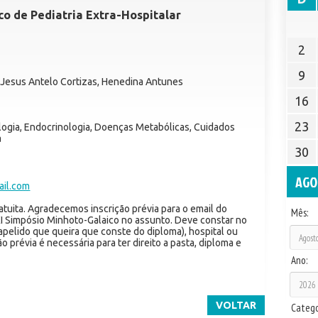
o de Pediatria Extra-Hospitalar
2
9
Jesus Antelo Cortizas, Henedina Antunes
16
23
logia, Endocrinologia, Doenças Metabólicas, Cuidados
a
30
AGO
il.com
ratuita. Agradecemos inscrição prévia para o email do
Mês:
I Simpósio Minhoto-Galaico no assunto. Deve constar no
apelido que queira que conste do diploma), hospital ou
ão prévia é necessária para ter direito a pasta, diploma e
Ano:
VOLTAR
Catego