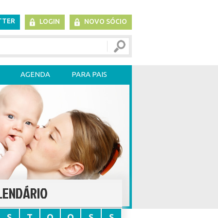
TTER
LOGIN
NOVO SÓCIO
AGENDA
PARA PAIS
LENDÁRIO
S
T
Q
Q
S
S